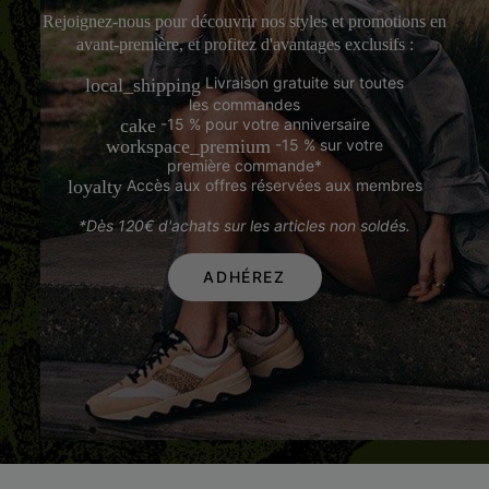
Rejoignez-nous pour découvrir nos styles et promotions en
avant-première, et profitez d'avantages exclusifs :
Livraison gratuite sur toutes
local_shipping
les commandes
-15 % pour votre anniversaire
cake
-15 % sur votre
workspace_premium
première commande*
Accès aux offres réservées aux membres
loyalty
*Dès 120€ d'achats sur les articles non soldés.
ADHÉREZ