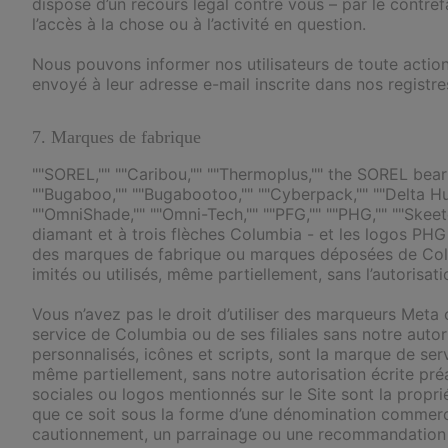
dispose d’un recours légal contre vous – par le contre
l’accès à la chose ou à l’activité en question.
Nous pouvons informer nos utilisateurs de toute action i
envoyé à leur adresse e-mail inscrite dans nos registres
7. Marques de fabrique
""SOREL,"" ""Caribou,"" ""Thermoplus,"" the SOREL bea
""Bugaboo,"" ""Bugabootoo,"" ""Cyberpack,"" ""Delta Hun
""OmniShade,"" ""Omni-Tech,"" ""PFG,"" ""PHG,"" ""Skeeter
diamant et à trois flèches Columbia - et les logos PHG
des marques de fabrique ou marques déposées de Colum
imités ou utilisés, même partiellement, sans l’autorisa
Vous n’avez pas le droit d’utiliser des marqueurs Meta
service de Columbia ou de ses filiales sans notre autori
personnalisés, icônes et scripts, sont la marque de ser
même partiellement, sans notre autorisation écrite pré
sociales ou logos mentionnés sur le Site sont la propri
que ce soit sous la forme d’une dénomination commercia
cautionnement, un parrainage ou une recommandation 