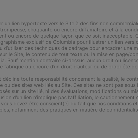
éer un lien hypertexte vers le Site à des fins non commercial
 trompeuse, choquante ou encore diffamatoire et à la condi
ement ou encore de quelque façon que ce soit inacceptable. C
 graphisme exclusif de Columbia pour illustrer un lien vers 
r ou d’utiliser des techniques de cadrage pour encadrer une
sur le Site, le contenu de tout texte ou la mise en page/co
ia. Sauf mention contraire ci-dessus, aucun droit ou licenc
e fabrique ou encore d’un droit d’auteur ou de propriété de
décline toute responsabilité concernant la qualité, le conten
te ou des sites web liés au Site. Ces sites ne sont pas sou
sés sur un site lié, ni des évaluations, modifications ou mi
sion d’un lien n’implique pas l’affiliation, le cautionnement
, vous devez être conscient(e) du fait que nos conditions et 
les, notamment des pratiques en matière de confidentialité 