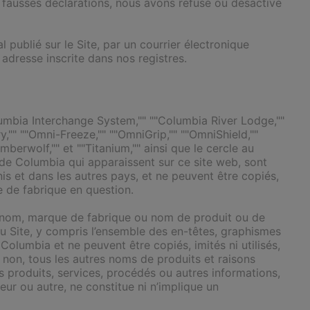
s fausses déclarations, nous avons refusé ou désactivé
 publié sur le Site, par un courrier électronique
 adresse inscrite dans nos registres.
lumbia Interchange System,"" ""Columbia River Lodge,""
y,"" ""Omni-Freeze,"" ""OmniGrip,"" ""OmniShield,""
mberwolf,"" et ""Titanium,"" ainsi que le cercle au
 de Columbia qui apparaissent sur ce site web, sont
et dans les autres pays, et ne peuvent être copiés,
e de fabrique en question.
re nom, marque de fabrique ou nom de produit ou de
 du Site, y compris l’ensemble des en-têtes, graphismes
Columbia et ne peuvent être copiés, imités ni utilisés,
 non, tous les autres noms de produits et raisons
s produits, services, procédés ou autres informations,
ur ou autre, ne constitue ni n’implique un