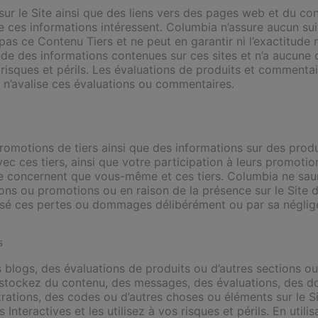
ur le Site ainsi que des liens vers des pages web et du con
e ces informations intéressent. Columbia n’assure aucun suiv
as ce Contenu Tiers et ne peut en garantir ni l’exactitude n
de des informations contenues sur ces sites et n’a aucune o
rs risques et périls. Les évaluations de produits et commentai
i n’avalise ces évaluations ou commentaires.
romotions de tiers ainsi que des informations sur des produi
c ces tiers, ainsi que votre participation à leurs promotio
 ne concernent que vous-même et ces tiers. Columbia ne sa
lations ou promotions ou en raison de la présence sur le Si
usé ces pertes ou dommages délibérément ou par sa négligen
s
s blogs, des évaluations de produits ou d’autres sections ou
ou stockez du contenu, des messages, des évaluations, des 
trations, des codes ou d’autres choses ou éléments sur le Si
s Interactives et les utilisez à vos risques et périls. En uti