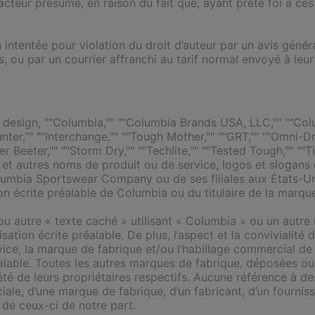
facteur présumé, en raison du fait que, ayant prêté foi à ce
ntentée pour violation du droit d’auteur par un avis général
, ou par un courrier affranchi au tarif normal envoyé à leur
r design, ""Columbia,"" ""Columbia Brands USA, LLC,"" ""Co
ter,"" ""Interchange,"" ""Tough Mother,"" ""GRT,"" ""Omni-Dr
 Beeter,"" ""Storm Dry,"" ""Techlite,"" ""Tested Tough,"" ""Ti
 et autres noms de produit ou de service, logos et slogans
bia Sportswear Company ou de ses filiales aux États-Unis 
tion écrite préalable de Columbia ou du titulaire de la marqu
 ou autre « texte caché » utilisant « Columbia » ou un aut
sation écrite préalable. De plus, l’aspect et la convivialité
vice, la marque de fabrique et/ou l’habillage commercial de 
alable. Toutes les autres marques de fabrique, déposées ou
été de leurs propriétaires respectifs. Aucune référence à de
le, d’une marque de fabrique, d’un fabricant, d’un fournisse
de ceux-ci de notre part.