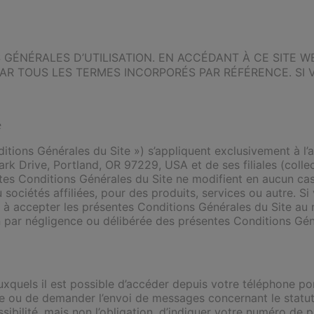
GÉNÉRALES D’UTILISATION. EN ACCÉDANT À CE SITE WE
 PAR TOUS LES TERMES INCORPORÉS PAR RÉFÉRENCE. SI
e
ditions Générales du Site ») s’appliquent exclusivement à l’a
Drive, Portland, OR 97229, USA et de ses filiales (collec
ntes Conditions Générales du Site ne modifient en aucun ca
sociétés affiliées, pour des produits, services ou autre. Si
) à accepter les présentes Conditions Générales du Site au 
n par négligence ou délibérée des présentes Conditions Gén
xquels il est possible d’accéder depuis votre téléphone port
le ou de demander l’envoi de messages concernant le statu
ssibilité, mais non l’obligation, d’indiquer votre numéro d