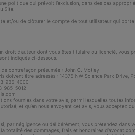
e politique qui prévoit l’exclusion, dans des cas appropri
u Site.
e et/ou de clôturer le compte de tout utilisateur qui porte a
n droit d’auteur dont vous êtes titulaire ou licencié, vous p
sont indiqués ci-dessous.
s de contrefaçon présumée : John C. Motley
is doivent être adressés : 14375 NW Science Park Drive, 
503-985-4000
03-985-5012
bia.com
rmations fournies dans votre avis, parmi lesquelles toutes i
autorisé, et qu’en nous envoyant cet avis, vous acceptez 
 si, par négligence ou délibérément, vous prétendez dans vo
e la totalité des dommages, frais et honoraires d’avocat co