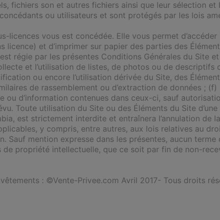
ls, fichiers son et autres fichiers ainsi que leur sélection 
oncédants ou utilisateurs et sont protégés par les lois améri
s-licences vous est concédée. Elle vous permet d’accéder au 
ns licence) et d’imprimer sur papier des parties des Éléments
t régie par les présentes Conditions Générales du Site et ne
ecte et l’utilisation de listes, de photos ou de descriptifs d
cation ou encore l’utilisation dérivée du Site, des Éléments 
milaires de rassemblement ou d’extraction de données ; (f)
ou d’information contenues dans ceux-ci, sauf autorisation e
révu. Toute utilisation du Site ou des Éléments du Site d’un
bia, est strictement interdite et entraînera l’annulation de 
licables, y compris, entre autres, aux lois relatives au dro
n. Sauf mention expresse dans les présentes, aucun terme 
e propriété intellectuelle, que ce soit par fin de non-recev
-vêtements : ©Vente-Privee.com Avril 2017- Tous droits rés