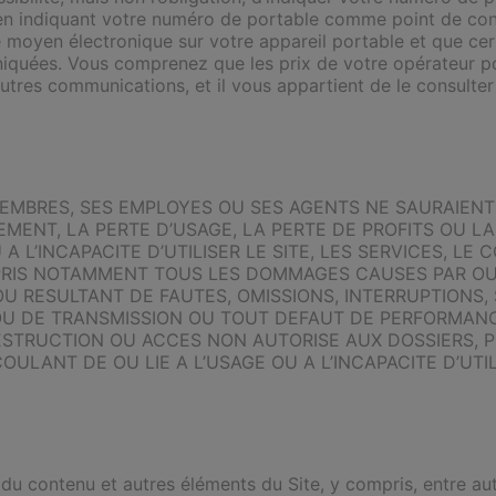
 ou en indiquant votre numéro de portable comme point de
oyen électronique sur votre appareil portable et que certa
iquées. Vous comprenez que les prix de votre opérateur po
 autres communications, et il vous appartient de le consult
MEMBRES, SES EMPLOYES OU SES AGENTS NE SAURAIE
LEMENT, LA PERTE D’USAGE, LA PERTE DE PROFITS OU L
 A L’INCAPACITE D’UTILISER LE SITE, LES SERVICES, L
MPRIS NOTAMMENT TOUS LES DOMMAGES CAUSES PAR OU 
 RESULTANT DE FAUTES, OMISSIONS, INTERRUPTIONS, 
S OU DE TRANSMISSION OU TOUT DEFAUT DE PERFORMA
ESTRUCTION OU ACCES NON AUTORISE AUX DOSSIERS, 
LANT DE OU LIE A L’USAGE OU A L’INCAPACITE D’UTILI
e du contenu et autres éléments du Site, y compris, entre au