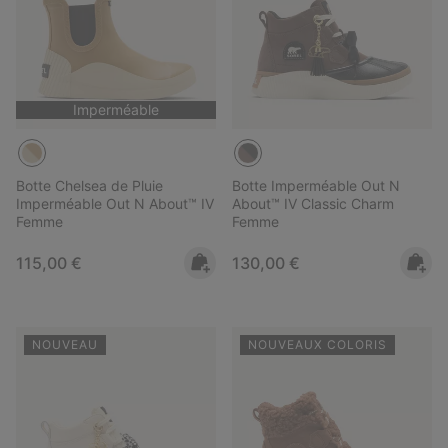
Imperméable
Botte Chelsea de Pluie
Botte Imperméable Out N
Imperméable Out N About™ IV
About™ IV Classic Charm
Femme
Femme
Regular price:
Regular price:
115,00 €
130,00 €
NOUVEAU
NOUVEAUX COLORIS