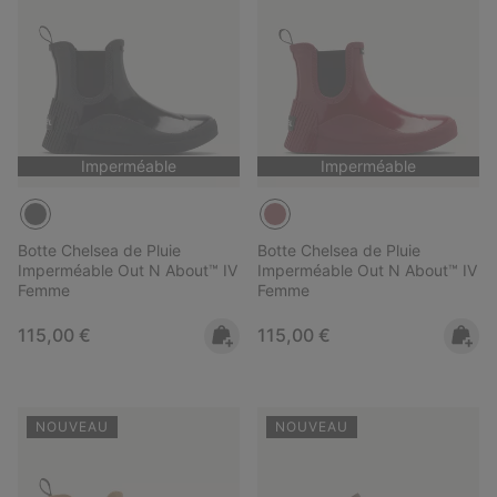
Imperméable
Imperméable
Botte Chelsea de Pluie
Botte Chelsea de Pluie
Imperméable Out N About™ IV
Imperméable Out N About™ IV
Femme
Femme
Regular price:
Regular price:
115,00 €
115,00 €
NOUVEAU
NOUVEAU