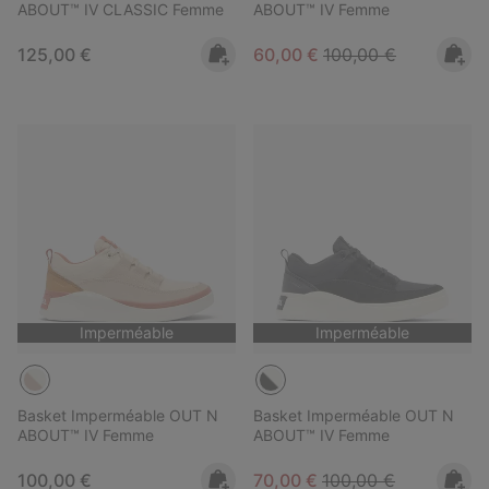
ABOUT™ IV CLASSIC Femme
ABOUT™ IV Femme
Regular price:
Sale price:
Regular price:
125,00 €
60,00 €
100,00 €
Imperméable
Imperméable
Basket Imperméable OUT N
Basket Imperméable OUT N
ABOUT™ IV Femme
ABOUT™ IV Femme
Regular price:
Sale price:
Regular price:
100,00 €
70,00 €
100,00 €