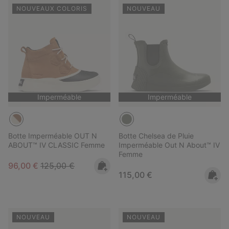
NOUVEAUX COLORIS
NOUVEAU
Imperméable
Imperméable
Botte Imperméable OUT N
Botte Chelsea de Pluie
ABOUT™ IV CLASSIC Femme
Imperméable Out N About™ IV
Femme
Sale price:
Regular price:
96,00 €
125,00 €
Regular price:
115,00 €
NOUVEAU
NOUVEAU