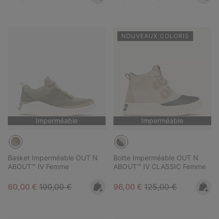
NOUVEAUX COLORIS
Imperméable
Imperméable
Basket Imperméable OUT N
Botte Imperméable OUT N
ABOUT™ IV Femme
ABOUT™ IV CLASSIC Femme
Sale price:
Regular price:
Sale price:
Regular price:
60,00 €
100,00 €
96,00 €
125,00 €