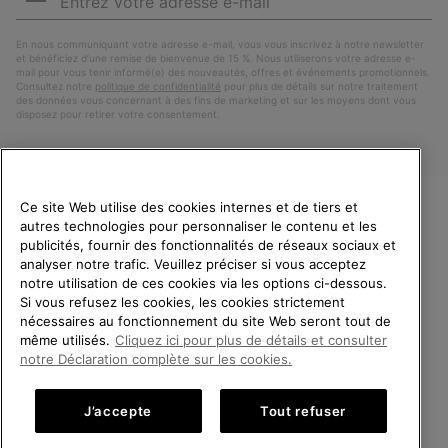
e-
S’a
mail
En nous communiquant votre adresse e-mail, vous vous inscrivez à notre newsletter
et bénéficiez d’une remise de bienvenue de 15 %. Nous utiliserons votre adresse e-
mail pour vous tenir informé(e) des nouveautés, offres et événements promotionnels.
Consultez notre
politique de confidentialité
pour plus de détails sur notre traitement
des données vous concernant à des fins de marketing et sur les moyens dont vous
disposez pour retirer votre consentement.
Ce site Web utilise des cookies internes et de tiers et
autres technologies pour personnaliser le contenu et les
VEUILLEZ CHOISIR UNE
publicités, fournir des fonctionnalités de réseaux sociaux et
LANGUE
analyser notre trafic. Veuillez préciser si vous acceptez
notre utilisation de ces cookies via les options ci-dessous.
Achats en ligne disponibles
Si vous refusez les cookies, les cookies strictement
Belgique (français)
|
English ›
|
Nederlands ›
nécessaires au fonctionnement du site Web seront tout de
même utilisés.
Cliquez ici pour plus de détails et consulter
©
2026
SOREL.Tous droits réservés.
United States
Achats
notre Déclaration complète sur les cookies.
en
Politique De Confidentialite
Conditions D'Utilisation
ligne
Belgium-English
Achats
Conditions Générales de Vente
Garanties Légales
Cookies
J’accepte
Tout refuser
disponi
en
Impressum
ligne
Belgium-Français
Achats