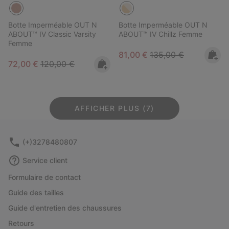
Botte Imperméable OUT N
Botte Imperméable OUT N
ABOUT™ IV Classic Varsity
ABOUT™ IV Chillz Femme
Femme
Sale price:
Regular price:
81,00 €
135,00 €
Sale price:
Regular price:
72,00 €
120,00 €
AFFICHER PLUS (7)
(+)3278480807
Service client
Formulaire de contact
Guide des tailles
Guide d'entretien des chaussures
Retours