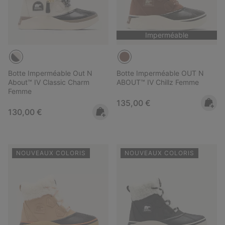
Imperméable
Botte Imperméable Out N
Botte Imperméable OUT N
About™ IV Classic Charm
ABOUT™ IV Chillz Femme
Femme
Regular price:
135,00 €
Regular price:
130,00 €
NOUVEAUX COLORIS
NOUVEAUX COLORIS