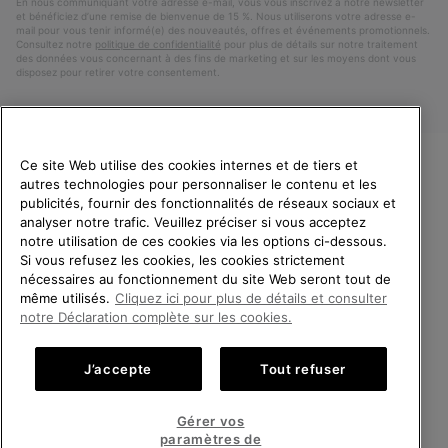
En nous communiquant votre adresse e-mail, vous vous inscrivez à notre newsletter
et bénéficiez d’une remise de bienvenue de 15 %. Nous utiliserons votre adresse e-
mail pour vous tenir informé(e) des nouveautés, offres et événements promotionnels.
Consultez notre
politique de confidentialité
pour plus de détails sur notre traitement
des données vous concernant à des fins de marketing et sur les moyens dont vous
disposez pour retirer votre consentement.
Ce site Web utilise des cookies internes et de tiers et
autres technologies pour personnaliser le contenu et les
VEUILLEZ CHOISIR UNE
publicités, fournir des fonctionnalités de réseaux sociaux et
LANGUE
analyser notre trafic. Veuillez préciser si vous acceptez
notre utilisation de ces cookies via les options ci-dessous.
Achats en ligne disponibles
Si vous refusez les cookies, les cookies strictement
Belgique (français)
|
English ›
|
Nederlands ›
nécessaires au fonctionnement du site Web seront tout de
même utilisés.
Cliquez ici pour plus de détails et consulter
©
2026
SOREL.Tous droits réservés.
United States
Achats
notre Déclaration complète sur les cookies.
en
Politique De Confidentialite
Conditions D'Utilisation
ligne
Belgium-English
Achats
Conditions Générales de Vente
Garanties Légales
Cookies
J’accepte
Tout refuser
disponi
en
Impressum
ligne
Belgium-Français
Achats
disponi
Gérer vos
en
paramètres de
Service client: Lun - Sam de 9h à 13h et de 14h à 18h