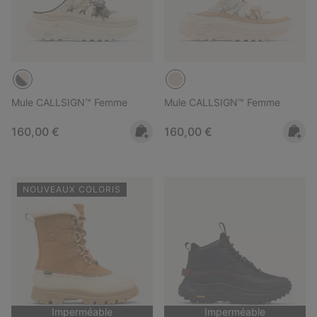
Mule CALLSIGN™ Femme
Mule CALLSIGN™ Femme
Regular price:
Regular price:
160,00 €
160,00 €
NOUVEAUX COLORIS
Imperméable
Imperméable