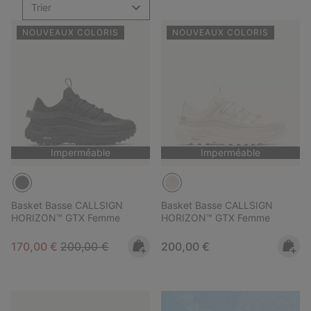
Trier
NOUVEAUX COLORIS
NOUVEAUX COLORIS
Imperméable
Imperméable
Basket Basse CALLSIGN
Basket Basse CALLSIGN
HORIZON™ GTX Femme
HORIZON™ GTX Femme
Sale price:
Regular price:
Regular price:
170,00 €
200,00 €
200,00 €