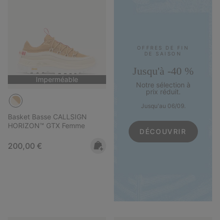
OFFRES DE FIN
DE SAISON
Jusqu'à -40 %
Imperméable
Notre sélection à
prix réduit.
Jusqu'au 06/09.
Basket Basse CALLSIGN
HORIZON™ GTX Femme
DÉCOUVRIR
Regular price:
200,00 €