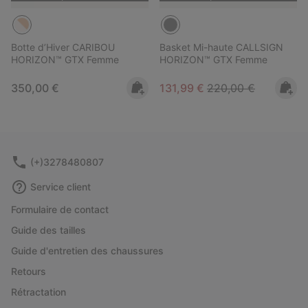
Botte d’Hiver CARIBOU
Basket Mi-haute CALLSIGN
HORIZON™ GTX Femme
HORIZON™ GTX Femme
Regular price:
Sale price:
Regular price:
350,00 €
131,99 €
220,00 €
(+)3278480807
Service client
Formulaire de contact
Guide des tailles
Guide d'entretien des chaussures
Retours
Rétractation