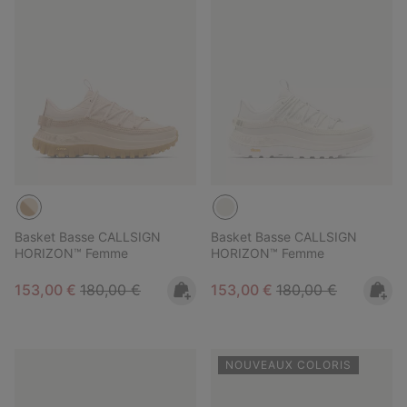
Basket Basse CALLSIGN
Basket Basse CALLSIGN
HORIZON™ Femme
HORIZON™ Femme
Sale price:
Regular price:
Sale price:
Regular price:
153,00 €
180,00 €
153,00 €
180,00 €
NOUVEAUX COLORIS