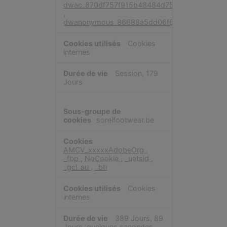
ciblée
dwac_870df757f915b48484d753811e
,
dwanonymous_86688a5dd06f63f890c76fe00
Cookies
internes
Session, 179
Jours
sorelfootwear.be
AMCV_xxxxxAdobeOrg
,
_fbp
,
NoCookie
,
_uetsid
,
_gcl_au
,
_bti
Cookies
internes
389 Jours, 89
Jours, quelques secondes,