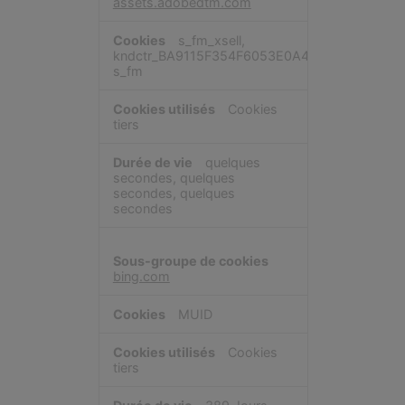
assets.adobedtm.com
s_fm_xsell,
kndctr_BA9115F354F6053E0A4C98A4_AdobeOr
s_fm
Cookies
tiers
quelques
secondes, quelques
secondes, quelques
secondes
bing.com
MUID
Cookies
tiers