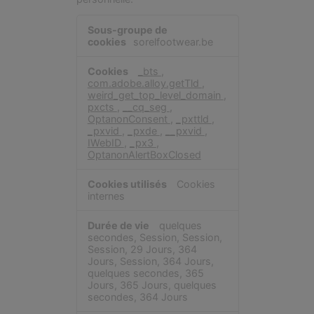
Cookies
strictement
sorelfootwear.be
nécessaires
_bts
,
com.adobe.alloy.getTld
,
weird_get_top_level_domain
,
pxcts
,
__cq_seg
,
OptanonConsent
,
_pxttld
,
_pxvid
,
_pxde
,
__pxvid
,
IWebID
,
_px3
,
OptanonAlertBoxClosed
Cookies
internes
quelques
secondes, Session, Session,
Session, 29 Jours, 364
Jours, Session, 364 Jours,
quelques secondes, 365
Jours, 365 Jours, quelques
secondes, 364 Jours