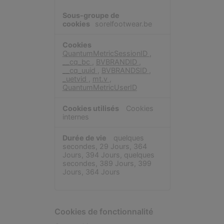
sorelfootwear.be
QuantumMetricSessionID
,
__cq_bc
,
BVBRANDID
,
__cq_uuid
,
BVBRANDSID
,
_uetvid
,
mt.v
,
QuantumMetricUserID
Cookies
internes
quelques
secondes, 29 Jours, 364
Jours, 394 Jours, quelques
secondes, 389 Jours, 399
Jours, 364 Jours
Cookies de fonctionnalité