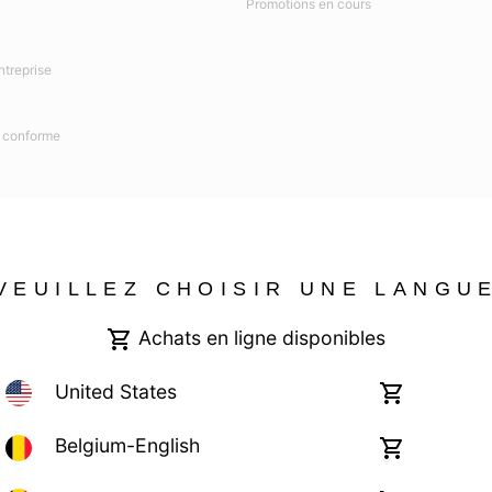
Promotions en cours
ntreprise
n conforme
VEUILLEZ CHOISIR UNE LANGU
Achats en ligne disponibles
United States
Achats
en
ligne
Belgium-English
Achats
disponibles
en