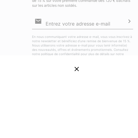
de 15 % sur votre première commande dès 120 € d’achats
sur les articles non soldés.
Inscription
par
e-
S’a
mail
En nous communiquant votre adresse e-mail, vous vous inscrivez à
notre newsletter et bénéficiez d’une remise de bienvenue de 15 %.
Nous utiliserons votre adresse e-mail pour vous tenir informé(e)
des nouveautés, offres et événements promotionnels. Consultez
notre
politique de confidentialité
pour plus de détails sur notre
traitement des données vous concernant à des fins de marketing et
sur les moyens dont vous disposez pour retirer votre
consentement.
E