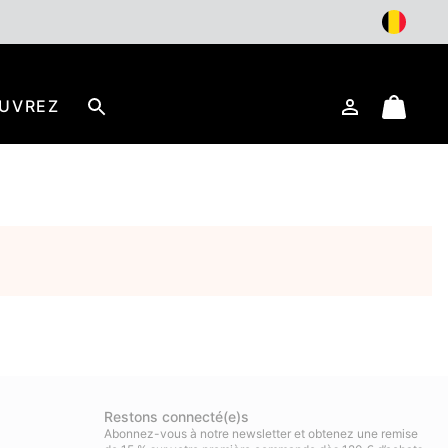
UVREZ
Connexion
Mini
Rechercher
Cart
Restons connecté(e)s
Abonnez-vous à notre newsletter et obtenez une remise