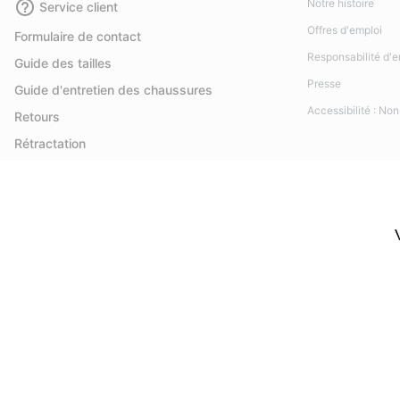
Notre histoire
Service client
Offres d'emploi
Formulaire de contact
Responsabilité d'e
Guide des tailles
Presse
Guide d'entretien des chaussures
Accessibilité : No
Retours
Rétractation
Statut de la commande
Livraison
Paiement
Questions fréquentes
Belgique (français)
|
English ›
|
Nederlands ›
©
2026
SOREL.Tous droits réservés.