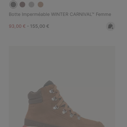
Botte Imperméable WINTER CARNIVAL™ Femme
Minimum sale price:
Maximum price:
93,00 €
-
155,00 €