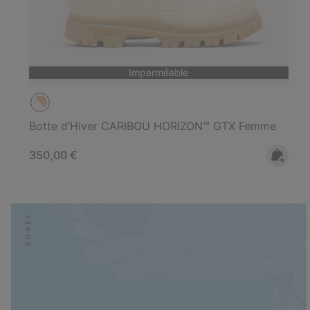
Imperméable
Botte d’Hiver CARIBOU HORIZON™ GTX Femme
Regular price:
350,00 €