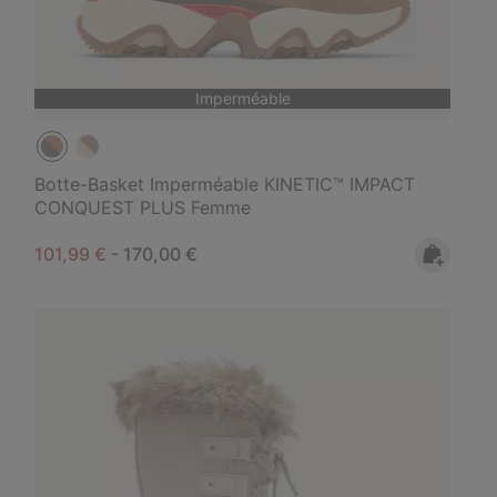
Imperméable
Botte-Basket Imperméable KINETIC™ IMPACT
CONQUEST PLUS Femme
Minimum sale price:
Maximum price:
101,99 €
-
170,00 €