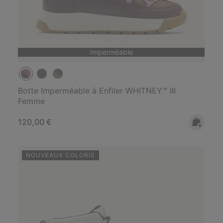
Imperméable
Botte Imperméable à Enfiler WHITNEY™ III
Femme
Regular price:
120,00 €
NOUVEAUX COLORIS