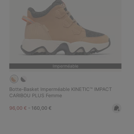
Imperméable
Botte-Basket Imperméable KINETIC™ IMPACT
CARIBOU PLUS Femme
Minimum sale price:
Maximum price:
96,00 €
-
160,00 €