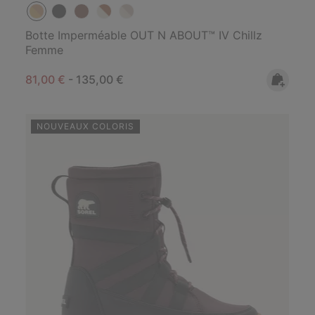
Botte Imperméable OUT N ABOUT™ IV Chillz
Femme
Minimum sale price:
Maximum price:
81,00 €
-
135,00 €
NOUVEAUX COLORIS