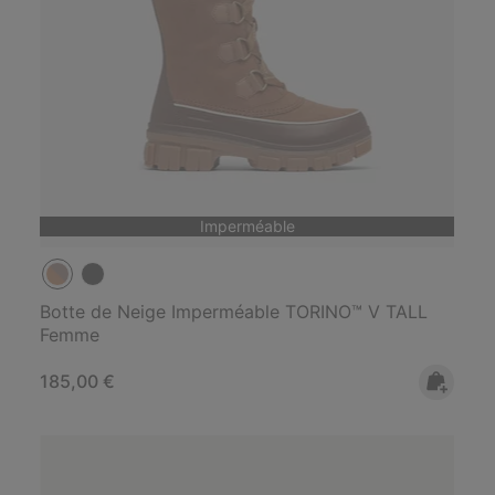
Imperméable
Botte de Neige Imperméable TORINO™ V TALL
Femme
Regular price:
185,00 €