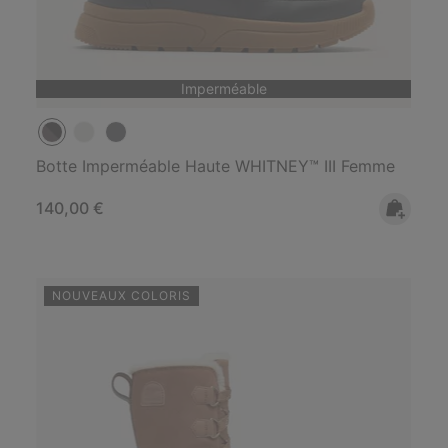
Imperméable
Botte Imperméable Haute WHITNEY™ III Femme
Regular price:
140,00 €
NOUVEAUX COLORIS