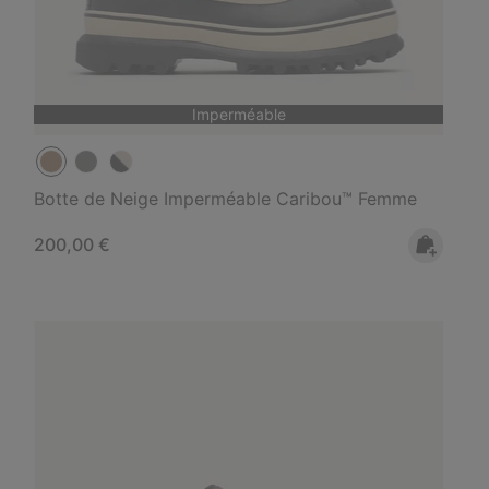
Imperméable
Botte de Neige Imperméable Caribou™ Femme
Regular price:
200,00 €