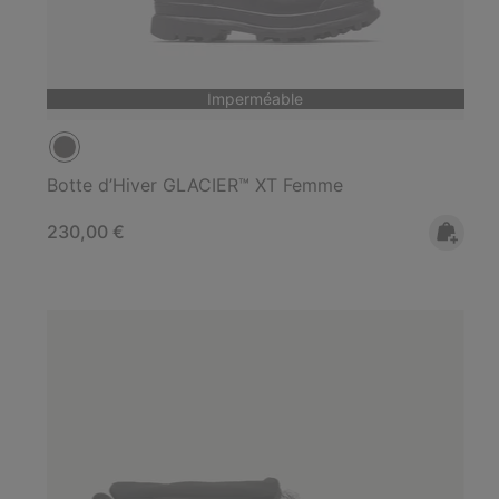
Imperméable
Botte d’Hiver GLACIER™ XT Femme
Regular price:
230,00 €