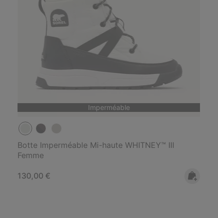
Imperméable
Botte Imperméable Mi-haute WHITNEY™ III
Femme
Regular price:
130,00 €