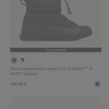
Imperméable
Botte Imperméable Isolée OUT N ABOUT™ IV
PUFFY Femme
Regular price:
140,00 €