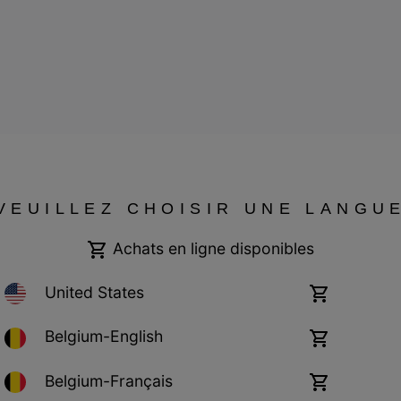
VEUILLEZ CHOISIR UNE LANGU
Achats en ligne disponibles
United States
Achats
s de Vente
Garanties Légales
Cookies
Impressum
en
ligne
Belgium-English
Achats
disponibles
en
ligne
Belgium-Français
Achats
disponibles