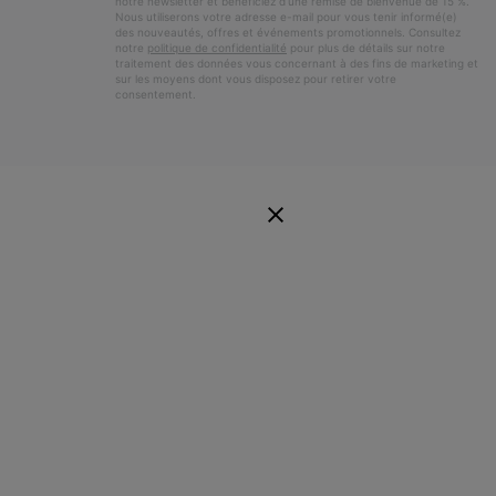
notre newsletter et bénéficiez d’une remise de bienvenue de 15 %.
Nous utiliserons votre adresse e-mail pour vous tenir informé(e)
des nouveautés, offres et événements promotionnels. Consultez
notre
politique de confidentialité
pour plus de détails sur notre
traitement des données vous concernant à des fins de marketing et
sur les moyens dont vous disposez pour retirer votre
consentement.
E