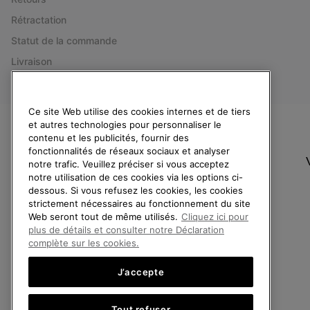
Rétractation
Statut de la commande
Livraison
Paiement
Questions fréquentes
Ce site Web utilise des cookies internes et de tiers
et autres technologies pour personnaliser le
contenu et les publicités, fournir des
fonctionnalités de réseaux sociaux et analyser
notre trafic. Veuillez préciser si vous acceptez
notre utilisation de ces cookies via les options ci-
dessous. Si vous refusez les cookies, les cookies
Belgique (français)
|
English ›
|
Nederlands ›
strictement nécessaires au fonctionnement du site
©
2026
SOREL.Tous droits réservés.
Web seront tout de même utilisés.
Cliquez ici pour
plus de détails et consulter notre Déclaration
Politique De Confidentialite
Conditions D'Utilisation
Conditions Générale
complète sur les cookies.
Service client: Lun - Sam de 9h à 13h et de 14h à 18h
J’accepte
(+)3278480807
Tout refuser