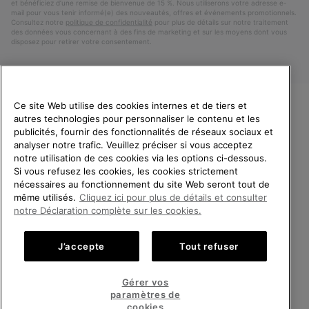
et bénéficiez d’une remise de bienvenue de 15 %. Nous utiliserons votre adresse e-
mail pour vous tenir informé(e) des nouveautés, offres et événements promotionnels.
Consultez notre
politique de confidentialité
pour plus de détails sur notre traitement
des données vous concernant à des fins de marketing et sur les moyens dont vous
disposez pour retirer votre consentement.
Ce site Web utilise des cookies internes et de tiers et
autres technologies pour personnaliser le contenu et les
VEUILLEZ CHOISIR UNE
publicités, fournir des fonctionnalités de réseaux sociaux et
LANGUE
analyser notre trafic. Veuillez préciser si vous acceptez
notre utilisation de ces cookies via les options ci-dessous.
Achats en ligne disponibles
Si vous refusez les cookies, les cookies strictement
Belgique (français)
|
English ›
|
Nederlands ›
nécessaires au fonctionnement du site Web seront tout de
même utilisés.
Cliquez ici pour plus de détails et consulter
©
2026
SOREL.Tous droits réservés.
United States
Achats
notre Déclaration complète sur les cookies.
en
Politique De Confidentialite
Conditions D'Utilisation
ligne
Belgium-English
Achats
Conditions Générales de Vente
Garanties Légales
Cookies
J’accepte
Tout refuser
disponi
en
Impressum
ligne
Belgium-Français
Achats
disponi
Gérer vos
en
paramètres de
Service client: Lun - Sam de 9h à 13h et de 14h à 18h
ligne
Belgium-Dutch
Achats
(+)3278480807
cookies