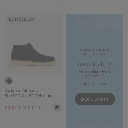
BESTSELLER
OFFRES DE FIN
DE SAISON
Jusqu'à -40 %
Notre sélection à
prix réduit.
Jusqu'au 06/09.
Wallabee Mi-haute
SLABTOWN 62’™ Homme
DÉCOUVRIR
Sale price:
Regular price:
90,00 €
150,00 €