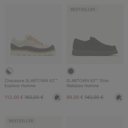
BESTSELLER
Chaussure SLABTOWN 62’™
SLABTOWN 62'™ Stoic
Explorer Homme
Wallabee Homme
Sale price:
Regular price:
Sale price:
Regular price:
112,00 €
160,00 €
98,00 €
140,00 €
BESTSELLER