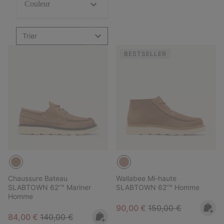
Couleur
Trier
BESTSELLER
Chaussure Bateau
Wallabee Mi-haute
SLABTOWN 62’™ Mariner
SLABTOWN 62’™ Homme
Homme
Sale price:
Regular price:
90,00 €
150,00 €
Sale price:
Regular price:
84,00 €
140,00 €