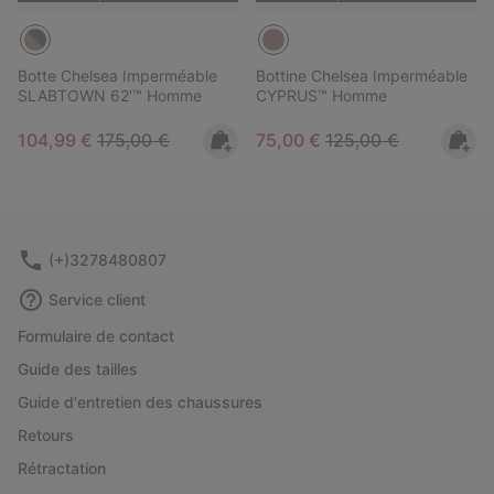
Botte Chelsea Imperméable
Bottine Chelsea Imperméable
SLABTOWN 62'™ Homme
CYPRUS™ Homme
Sale price:
Regular price:
Sale price:
Regular price:
104,99 €
175,00 €
75,00 €
125,00 €
(+)3278480807
Service client
Formulaire de contact
Guide des tailles
Guide d'entretien des chaussures
Retours
Rétractation