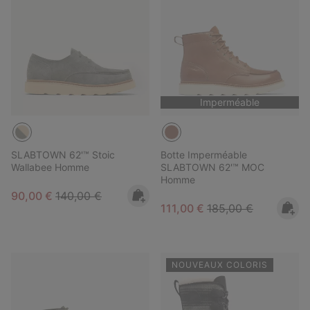
Imperméable
SLABTOWN 62'™ Stoic
Botte Imperméable
Wallabee Homme
SLABTOWN 62'™ MOC
Homme
Sale price:
Regular price:
90,00 €
140,00 €
Sale price:
Regular price:
111,00 €
185,00 €
NOUVEAUX COLORIS