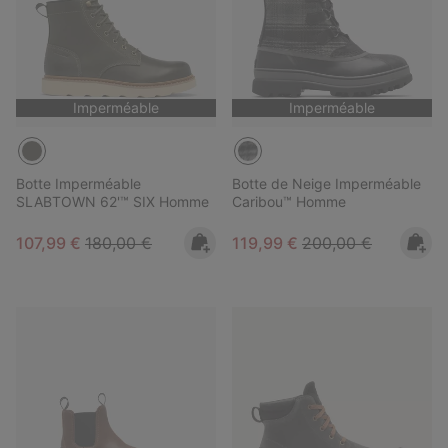
Imperméable
Imperméable
Botte Imperméable
Botte de Neige Imperméable
SLABTOWN 62'™ SIX Homme
Caribou™ Homme
Sale price:
Regular price:
Sale price:
Regular price:
107,99 €
180,00 €
119,99 €
200,00 €