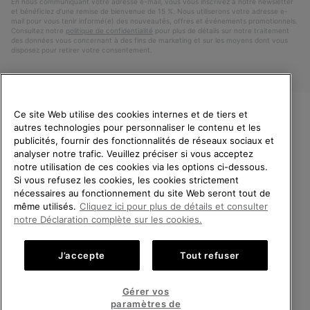
En nous communiquant votre adresse e-mail, vous vous inscrivez à notre newsletter
et bénéficiez d’une remise de bienvenue de 15 %. Nous utiliserons votre adresse e-
mail pour vous tenir informé(e) des nouveautés, offres et événements promotionnels.
Consultez notre
politique de confidentialité
pour plus de détails sur notre traitement
des données vous concernant à des fins de marketing et sur les moyens dont vous
disposez pour retirer votre consentement.
Ce site Web utilise des cookies internes et de tiers et
autres technologies pour personnaliser le contenu et les
VEUILLEZ CHOISIR UNE
publicités, fournir des fonctionnalités de réseaux sociaux et
LANGUE
analyser notre trafic. Veuillez préciser si vous acceptez
notre utilisation de ces cookies via les options ci-dessous.
Achats en ligne disponibles
Si vous refusez les cookies, les cookies strictement
Belgique (français)
|
English ›
|
Nederlands ›
nécessaires au fonctionnement du site Web seront tout de
même utilisés.
Cliquez ici pour plus de détails et consulter
©
2026
SOREL.Tous droits réservés.
United States
Achats
notre Déclaration complète sur les cookies.
en
Politique De Confidentialite
Conditions D'Utilisation
ligne
Belgium-English
Achats
Conditions Générales de Vente
Garanties Légales
Cookies
J’accepte
Tout refuser
disponi
en
Impressum
ligne
Belgium-Français
Achats
disponi
Gérer vos
en
paramètres de
Service client: Lun - Sam de 9h à 13h et de 14h à 18h