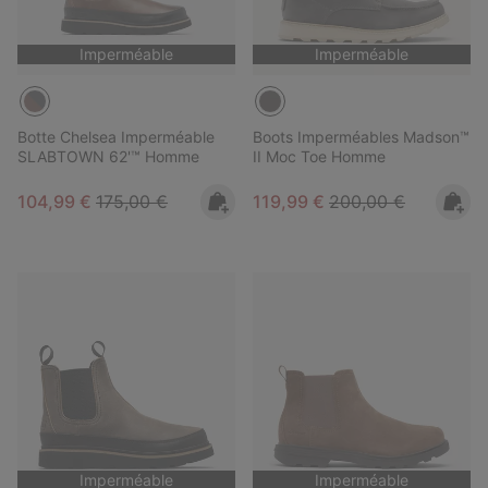
Imperméable
Imperméable
Botte Chelsea Imperméable
Boots Imperméables Madson™
SLABTOWN 62'™ Homme
II Moc Toe Homme
Sale price:
Regular price:
Sale price:
Regular price:
104,99 €
175,00 €
119,99 €
200,00 €
Imperméable
Imperméable