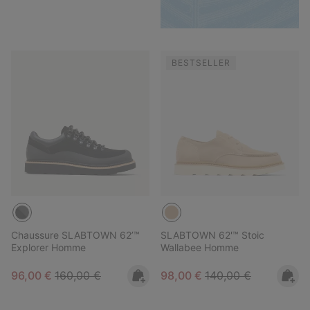
BESTSELLER
Chaussure SLABTOWN 62’™
SLABTOWN 62'™ Stoic
Explorer Homme
Wallabee Homme
Sale price:
Regular price:
Sale price:
Regular price:
96,00 €
160,00 €
98,00 €
140,00 €