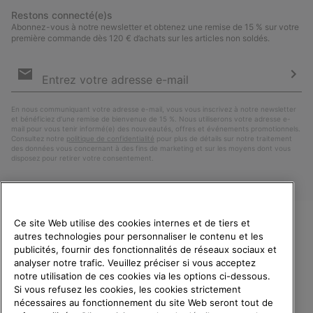
Restons connecté(e)s
Abonnez-vous à notre newsletter et obtenez une remise de 15 % sur votre
première commande dès 120 € d’achats sur les articles non soldés.
Inscription
par
e-
S’a
mail
En nous communiquant votre adresse e-mail, vous vous inscrivez à notre newsletter
et bénéficiez d’une remise de bienvenue de 15 %. Nous utiliserons votre adresse e-
mail pour vous tenir informé(e) des nouveautés, offres et événements promotionnels.
Consultez notre
politique de confidentialité
pour plus de détails sur notre traitement
des données vous concernant à des fins de marketing et sur les moyens dont vous
disposez pour retirer votre consentement.
Ce site Web utilise des cookies internes et de tiers et
autres technologies pour personnaliser le contenu et les
VEUILLEZ CHOISIR UNE
publicités, fournir des fonctionnalités de réseaux sociaux et
LANGUE
analyser notre trafic. Veuillez préciser si vous acceptez
notre utilisation de ces cookies via les options ci-dessous.
Achats en ligne disponibles
Si vous refusez les cookies, les cookies strictement
Belgique (français)
|
English ›
|
Nederlands ›
nécessaires au fonctionnement du site Web seront tout de