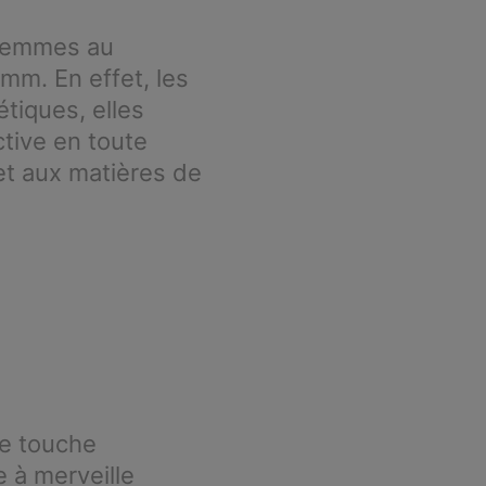
s femmes au
mm. En effet, les
iques, elles
tive en toute
 et aux matières de
ne touche
e à merveille