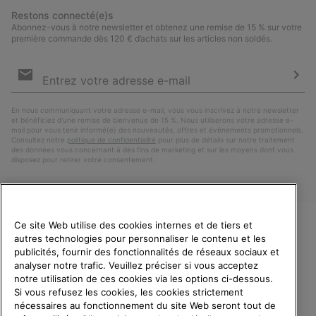
Restons connecté(e)s
Abonnez-vous à notre newsletter et obtenez une remise de 15 % sur votre
première commande dès 120 € d’achats sur les articles non soldés.
Inscription
par
e-
S’a
mail
En nous communiquant votre adresse e-mail, vous vous inscrivez à notre newsletter
et bénéficiez d’une remise de bienvenue de 15 %. Nous utiliserons votre adresse e-
mail pour vous tenir informé(e) des nouveautés, offres et événements promotionnels.
Consultez notre
politique de confidentialité
pour plus de détails sur notre traitement
des données vous concernant à des fins de marketing et sur les moyens dont vous
disposez pour retirer votre consentement.
Ce site Web utilise des cookies internes et de tiers et
autres technologies pour personnaliser le contenu et les
VEUILLEZ CHOISIR UNE
publicités, fournir des fonctionnalités de réseaux sociaux et
LANGUE
analyser notre trafic. Veuillez préciser si vous acceptez
notre utilisation de ces cookies via les options ci-dessous.
Achats en ligne disponibles
Si vous refusez les cookies, les cookies strictement
Belgique (français)
|
English ›
|
Nederlands ›
nécessaires au fonctionnement du site Web seront tout de