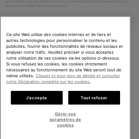
des données vous concernant à des fins de marketing et sur les moyens dont vous
disposez pour retirer votre consentement.
Ce site Web utilise des cookies internes et de tiers et
autres technologies pour personnaliser le contenu et les
VEUILLEZ CHOISIR UNE
publicités, fournir des fonctionnalités de réseaux sociaux et
LANGUE
analyser notre trafic. Veuillez préciser si vous acceptez
notre utilisation de ces cookies via les options ci-dessous.
Achats en ligne disponibles
Si vous refusez les cookies, les cookies strictement
Belgique (français)
|
English ›
|
Nederlands ›
nécessaires au fonctionnement du site Web seront tout de
même utilisés.
Cliquez ici pour plus de détails et consulter
©
2026
SOREL.Tous droits réservés.
United States
Achats
notre Déclaration complète sur les cookies.
en
Politique De Confidentialite
Conditions D'Utilisation
ligne
Belgium-English
Achats
Conditions Générales de Vente
Garanties Légales
Cookies
J’accepte
Tout refuser
disponi
en
Impressum
ligne
Belgium-Français
Achats
disponi
Gérer vos
en
paramètres de
Service client: Lun - Sam de 9h à 13h et de 14h à 18h
ligne
Belgium-Dutch
Achats
(+)3278480807
cookies
disponi
en
ligne