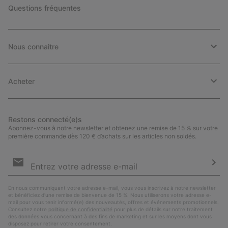
Questions fréquentes
Nous connaitre
Acheter
Restons connecté(e)s
Abonnez-vous à notre newsletter et obtenez une remise de 15 % sur votre
première commande dès 120 € d’achats sur les articles non soldés.
Inscription
par
e-
S’a
mail
En nous communiquant votre adresse e-mail, vous vous inscrivez à notre newsletter
et bénéficiez d’une remise de bienvenue de 15 %. Nous utiliserons votre adresse e-
mail pour vous tenir informé(e) des nouveautés, offres et événements promotionnels.
Consultez notre
politique de confidentialité
pour plus de détails sur notre traitement
des données vous concernant à des fins de marketing et sur les moyens dont vous
disposez pour retirer votre consentement.