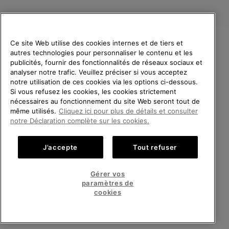
Ce site Web utilise des cookies internes et de tiers et
autres technologies pour personnaliser le contenu et les
VEUILLEZ CHOISIR UNE
publicités, fournir des fonctionnalités de réseaux sociaux et
LANGUE
analyser notre trafic. Veuillez préciser si vous acceptez
notre utilisation de ces cookies via les options ci-dessous.
Achats en ligne disponibles
Si vous refusez les cookies, les cookies strictement
Belgique (français)
|
English ›
|
Nederlands ›
nécessaires au fonctionnement du site Web seront tout de
même utilisés.
Cliquez ici pour plus de détails et consulter
©
2026
SOREL.Tous droits réservés.
United States
Achats
notre Déclaration complète sur les cookies.
en
Politique De Confidentialite
Conditions D'Utilisation
ligne
Belgium-English
Achats
Conditions Générales de Vente
Garanties Légales
Cookies
J’accepte
Tout refuser
disponi
en
Impressum
ligne
Belgium-Français
Achats
disponi
Gérer vos
en
paramètres de
Service client: Lun - Sam de 9h à 13h et de 14h à 18h
ligne
Belgium-Dutch
Achats
(+)3278480807
cookies
disponi
en
ligne
VOIR TOUS LES PAYS
disponi