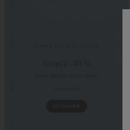
OFFRES DE FIN DE SAISON
Jusqu'à -40 %
Notre sélection à prix réduit.
Jusqu'au 06/09.
DÉCOUVRIR