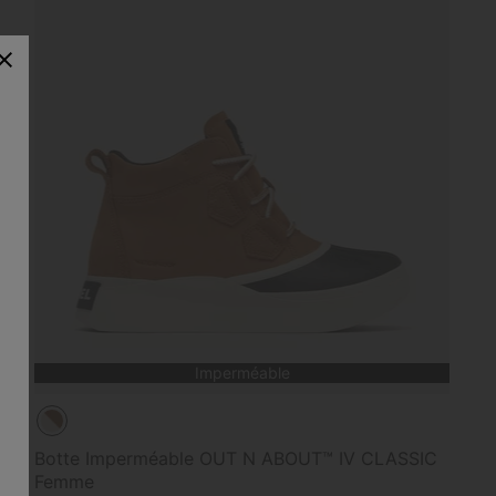
Imperméable
Botte Imperméable OUT N ABOUT™ IV CLASSIC
Femme