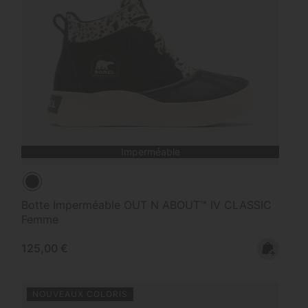
Imperméable
Botte Imperméable OUT N ABOUT™ IV CLASSIC
Femme
Regular price:
125,00 €
NOUVEAUX COLORIS