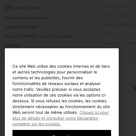
Notre histoire
Service client
Offres d'emploi
Formulaire de contact
Responsabilité d'e
Guide des tailles
Presse
Guide d'entretien des chaussures
Accessibilité : No
Retours
Rétractation
Statut de la commande
Ce site Web utilise des cookies internes et de tiers
et autres technologies pour personnaliser le
Livraison
contenu et les publicités, fournir des
Paiement
fonctionnalités de réseaux sociaux et analyser
notre trafic. Veuillez préciser si vous acceptez
Questions fréquentes
notre utilisation de ces cookies via les options ci-
dessous. Si vous refusez les cookies, les cookies
strictement nécessaires au fonctionnement du site
Web seront tout de même utilisés.
Cliquez ici pour
plus de détails et consulter notre Déclaration
complète sur les cookies.
Belgique (français)
|
English ›
|
Nederlands ›