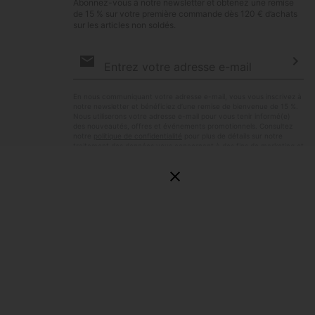
Abonnez-vous à notre newsletter et obtenez une remise
de 15 % sur votre première commande dès 120 € d’achats
sur les articles non soldés.
Inscription
par
e-
S’a
mail
En nous communiquant votre adresse e-mail, vous vous inscrivez à
notre newsletter et bénéficiez d’une remise de bienvenue de 15 %.
Nous utiliserons votre adresse e-mail pour vous tenir informé(e)
des nouveautés, offres et événements promotionnels. Consultez
notre
politique de confidentialité
pour plus de détails sur notre
traitement des données vous concernant à des fins de marketing et
sur les moyens dont vous disposez pour retirer votre
consentement.
E