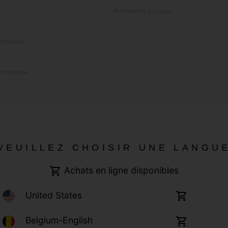
Promotions en cours
ntreprise
n conforme
VEUILLEZ CHOISIR UNE LANGU
Achats en ligne disponibles
United States
Achats
en
ligne
Belgium-English
Achats