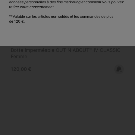
données personnelles à des fins marketing et comment vous pouvez
retirer votre consentement.
**Valable sur les articles non soldés et les commandes de plus
de 120 €.
Imperméable
Botte Imperméable OUT N ABOUT™ IV CLASSIC
Femme
Regular price:
120,00 €