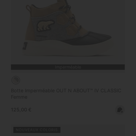
Imperméable
Botte Imperméable OUT N ABOUT™ IV CLASSIC
Femme
Regular price:
125,00 €
NOUVEAUX COLORIS