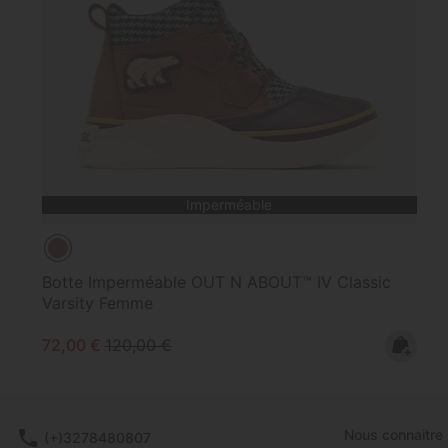
Imperméable
Botte Imperméable OUT N ABOUT™ IV Classic
Varsity Femme
Sale price:
Regular price:
72,00 €
120,00 €
Nous connaitre
(+)3278480807