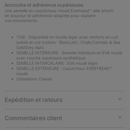
Accroche et adhérence supérieures
Une semelle en caoutchouc moulé Evertread™ allie amorti
en douceur et adhérence adaptée pour soutenir
vos mouvements.
TIGE : Disponible en textile léger avec renforts en cuir
suédé et cuir (coloris : Black/Jet ; Chalk/Cermaic & Sea
Salt/Grey Ash).
SEMELLE INTÉRIEURE : Semelle intérieure en EVA moulé
avec couche supérieure synthétique.
SEMELLE INTERCALAIRE : EVA moulé léger.
SEMELLE EXTÉRIEURE : Caoutchouc EVERTREAD™
moulé.
Utilisations: Casual
Expédition et retours
Expan
or
collap
Commentaires client
sectio
Expan
or