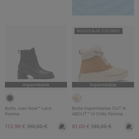
NOUVEAUX COLORIS
Imperméable
Imperméable
Botte Joan Now™ Lace
Botte Imperméable OUT N
Femme
ABOUT™ IV Chillz Femme
Sale price:
Regular price:
Sale price:
Regular price:
113,99 €
190,00 €
81,00 €
135,00 €