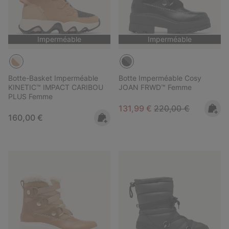
Imperméable
Imperméable
Botte-Basket Imperméable
Botte Imperméable Cosy
KINETIC™ IMPACT CARIBOU
JOAN FRWD™ Femme
PLUS Femme
Sale price:
Regular price:
131,99 €
220,00 €
Regular price:
160,00 €