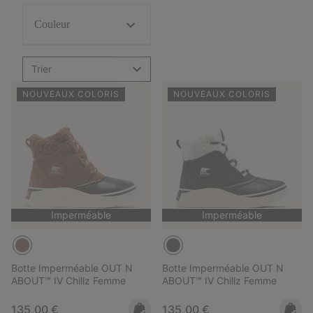
Couleur
Trier
NOUVEAUX COLORIS
NOUVEAUX COLORIS
Imperméable
Imperméable
Botte Imperméable OUT N
Botte Imperméable OUT N
ABOUT™ IV Chillz Femme
ABOUT™ IV Chillz Femme
Regular price:
Regular price:
135,00 €
135,00 €