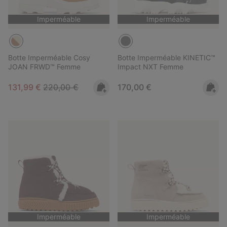
Imperméable
Imperméable
Botte Imperméable Cosy
Botte Imperméable KINETIC™
JOAN FRWD™ Femme
Impact NXT Femme
Sale price:
Regular price:
Regular price:
131,99 €
220,00 €
170,00 €
Imperméable
Imperméable