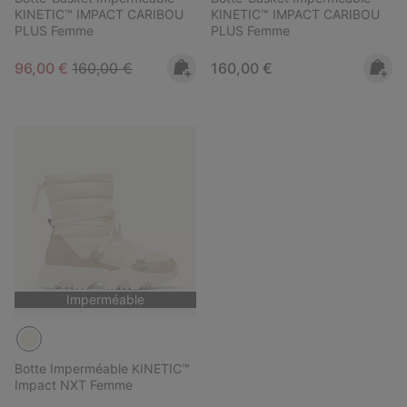
KINETIC™ IMPACT CARIBOU
KINETIC™ IMPACT CARIBOU
PLUS Femme
PLUS Femme
Sale price:
Regular price:
Regular price:
96,00 €
160,00 €
160,00 €
Imperméable
Botte Imperméable KINETIC™
Impact NXT Femme