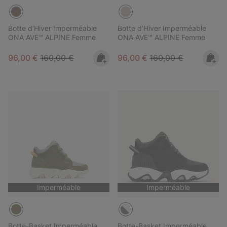
Botte d’Hiver Imperméable
Botte d’Hiver Imperméable
ONA AVE™ ALPINE Femme
ONA AVE™ ALPINE Femme
Sale price:
Regular price:
Sale price:
Regular price:
96,00 €
160,00 €
96,00 €
160,00 €
Imperméable
Imperméable
Botte-Basket Imperméable
Botte-Basket Imperméable