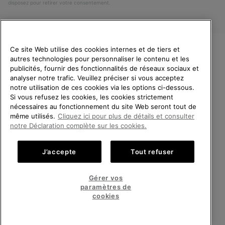
disposez pour retirer votre consentement.
Ce site Web utilise des cookies internes et de tiers et
autres technologies pour personnaliser le contenu et les
VEUILLEZ CHOISIR UNE
publicités, fournir des fonctionnalités de réseaux sociaux et
LANGUE
analyser notre trafic. Veuillez préciser si vous acceptez
notre utilisation de ces cookies via les options ci-dessous.
Achats en ligne disponibles
Si vous refusez les cookies, les cookies strictement
Belgique (français)
|
English ›
|
Nederlands ›
nécessaires au fonctionnement du site Web seront tout de
même utilisés.
Cliquez ici pour plus de détails et consulter
©
2026
SOREL.Tous droits réservés.
United States
Achats
notre Déclaration complète sur les cookies.
en
Politique De Confidentialite
Conditions D'Utilisation
ligne
Belgium-English
Achats
Conditions Générales de Vente
Garanties Légales
Cookies
J’accepte
Tout refuser
disponi
en
Impressum
ligne
Belgium-Français
Achats
disponi
Gérer vos
en
paramètres de
Service client: Lun - Sam de 9h à 13h et de 14h à 18h
ligne
Belgium-Dutch
Achats
(+)3278480807
cookies
disponi
en
ligne
VOIR TOUS LES PAYS