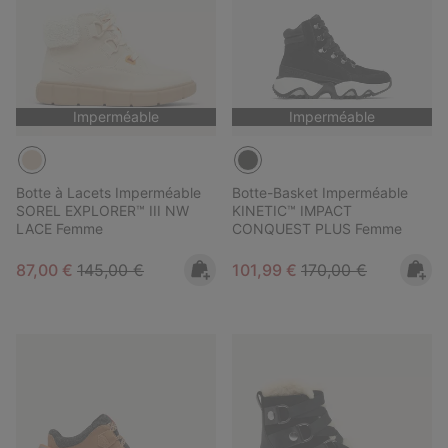
Imperméable
Imperméable
Botte à Lacets Imperméable
Botte-Basket Imperméable
SOREL EXPLORER™ III NW
KINETIC™ IMPACT
LACE Femme
CONQUEST PLUS Femme
Sale price:
Regular price:
Sale price:
Regular price:
87,00 €
145,00 €
101,99 €
170,00 €