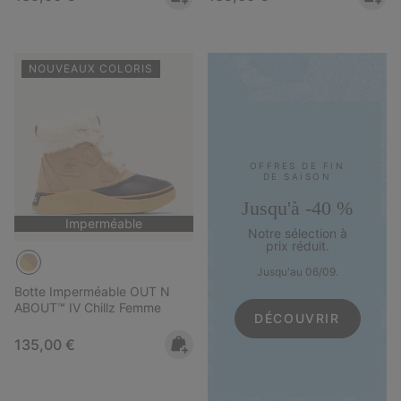
NOUVEAUX COLORIS
OFFRES DE FIN
DE SAISON
Jusqu'à -40 %
Imperméable
Notre sélection à
prix réduit.
Jusqu'au 06/09.
Botte Imperméable OUT N
ABOUT™ IV Chillz Femme
DÉCOUVRIR
Regular price:
135,00 €