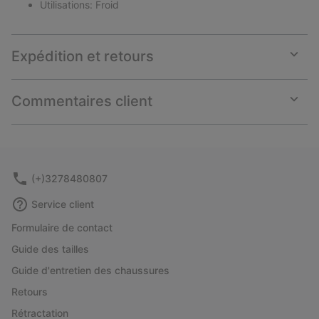
Utilisations: Froid
Expédition et retours
Expan
or
collap
Commentaires client
sectio
Expan
or
collap
sectio
(+)3278480807
Service client
Formulaire de contact
Guide des tailles
Guide d'entretien des chaussures
Retours
Rétractation