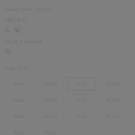
Couleur:
Black, Sea Salt
160,00 €
Sale price:
Regular price:
96,00 €
160,00 €
Taille:
37 EU
36 EU
36.5 EU
37 EU
37.5 EU
38 EU
38.5 EU
39 EU
39.5 EU
40 EU
40.5 EU
41 EU
41.5 EU
42 EU
43 EU