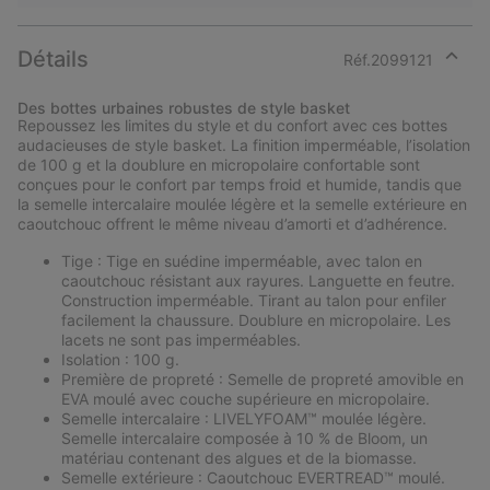
Détails
Réf.
2099121
Expan
or
Des bottes urbaines robustes de style basket
collap
Repoussez les limites du style et du confort avec ces bottes
sectio
audacieuses de style basket. La finition imperméable, l’isolation
de 100 g et la doublure en micropolaire confortable sont
conçues pour le confort par temps froid et humide, tandis que
la semelle intercalaire moulée légère et la semelle extérieure en
caoutchouc offrent le même niveau d’amorti et d’adhérence.
Tige : Tige en suédine imperméable, avec talon en
caoutchouc résistant aux rayures. Languette en feutre.
Construction imperméable. Tirant au talon pour enfiler
facilement la chaussure. Doublure en micropolaire. Les
lacets ne sont pas imperméables.
Isolation : 100 g.
Première de propreté : Semelle de propreté amovible en
EVA moulé avec couche supérieure en micropolaire.
Semelle intercalaire : LIVELYFOAM™ moulée légère.
Semelle intercalaire composée à 10 % de Bloom, un
matériau contenant des algues et de la biomasse.
Semelle extérieure : Caoutchouc EVERTREAD™ moulé.