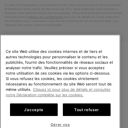
mail
En nous communiquant votre adresse e-mail, vous vous inscrivez à notre newsletter
et bénéficiez d’une remise de bienvenue de 15 %. Nous utiliserons votre adresse e-
mail pour vous tenir informé(e) des nouveautés, offres et événements promotionnels.
Consultez notre
politique de confidentialité
pour plus de détails sur notre traitement
des données vous concernant à des fins de marketing et sur les moyens dont vous
disposez pour retirer votre consentement.
Ce site Web utilise des cookies internes et de tiers et
autres technologies pour personnaliser le contenu et les
VEUILLEZ CHOISIR UNE
publicités, fournir des fonctionnalités de réseaux sociaux et
LANGUE
analyser notre trafic. Veuillez préciser si vous acceptez
notre utilisation de ces cookies via les options ci-dessous.
Achats en ligne disponibles
Si vous refusez les cookies, les cookies strictement
Belgique (français)
|
English ›
|
Nederlands ›
nécessaires au fonctionnement du site Web seront tout de
même utilisés.
Cliquez ici pour plus de détails et consulter
©
2026
SOREL.Tous droits réservés.
United States
Achats
notre Déclaration complète sur les cookies.
en
Politique De Confidentialite
Conditions D'Utilisation
ligne
Belgium-English
Achats
Conditions Générales de Vente
Garanties Légales
Cookies
J’accepte
Tout refuser
disponi
en
Impressum
ligne
Belgium-Français
Achats
disponi
Gérer vos
en