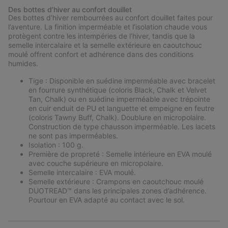
or
Des bottes d’hiver au confort douillet
collap
Des bottes d’hiver rembourrées au confort douillet faites pour
sectio
l’aventure. La finition imperméable et l’isolation chaude vous
protègent contre les intempéries de l’hiver, tandis que la
semelle intercalaire et la semelle extérieure en caoutchouc
moulé offrent confort et adhérence dans des conditions
humides.
Tige : Disponible en suédine imperméable avec bracelet
en fourrure synthétique (coloris Black, Chalk et Velvet
Tan, Chalk) ou en suédine imperméable avec trépointe
en cuir enduit de PU et languette et empeigne en feutre
(coloris Tawny Buff, Chalk). Doublure en micropolaire.
Construction de type chausson imperméable. Les lacets
ne sont pas imperméables.
Isolation : 100 g.
Première de propreté : Semelle intérieure en EVA moulé
avec couche supérieure en micropolaire.
Semelle intercalaire : EVA moulé.
Semelle extérieure : Crampons en caoutchouc moulé
DUOTREAD™ dans les principales zones d’adhérence.
Pourtour en EVA adapté au contact avec le sol.