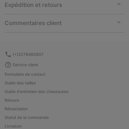
Expédition et retours
Expan
or
collap
Commentaires client
sectio
Expan
or
collap
sectio
(+)3278480807
Service client
Formulaire de contact
Guide des tailles
Guide d'entretien des chaussures
Retours
Rétractation
Statut de la commande
Livraison