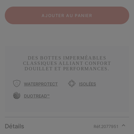
AJOUTER AU PANIER
DES BOTTES IMPERMÉABLES
CLASSIQUES ALLIANT CONFORT
DOUILLET ET PERFORMANCES.
WATERPROTECT
ISOLÉES
DUOTREAD™
Détails
Réf.
2077951
Expan