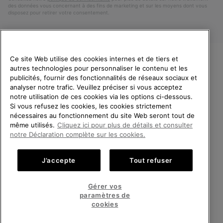
des données vous concernant à des fins de marketing et sur les moyens dont vous
disposez pour retirer votre consentement.
Ce site Web utilise des cookies internes et de tiers et
autres technologies pour personnaliser le contenu et les
VEUILLEZ CHOISIR UNE
publicités, fournir des fonctionnalités de réseaux sociaux et
LANGUE
analyser notre trafic. Veuillez préciser si vous acceptez
notre utilisation de ces cookies via les options ci-dessous.
Achats en ligne disponibles
Si vous refusez les cookies, les cookies strictement
Belgique (français)
|
English ›
|
Nederlands ›
nécessaires au fonctionnement du site Web seront tout de
même utilisés.
Cliquez ici pour plus de détails et consulter
©
2026
SOREL.Tous droits réservés.
United States
Achats
notre Déclaration complète sur les cookies.
en
Politique De Confidentialite
Conditions D'Utilisation
ligne
Belgium-English
Achats
Conditions Générales de Vente
Garanties Légales
Cookies
J’accepte
Tout refuser
disponi
en
Impressum
ligne
Belgium-Français
Achats
disponi
Gérer vos
en
paramètres de
Service client: Lun - Sam de 9h à 13h et de 14h à 18h
ligne
Belgium-Dutch
Achats
(+)3278480807
cookies
disponi
en