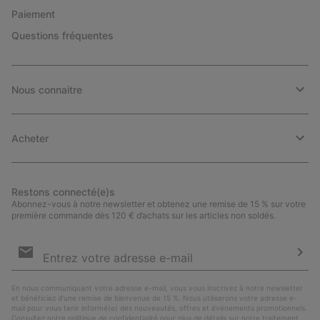
Paiement
Questions fréquentes
Nous connaitre
Acheter
Restons connecté(e)s
Abonnez-vous à notre newsletter et obtenez une remise de 15 % sur votre
première commande dès 120 € d’achats sur les articles non soldés.
Inscription
par
e-
S’a
mail
En nous communiquant votre adresse e-mail, vous vous inscrivez à notre newsletter
et bénéficiez d’une remise de bienvenue de 15 %. Nous utiliserons votre adresse e-
mail pour vous tenir informé(e) des nouveautés, offres et événements promotionnels.
Consultez notre
politique de confidentialité
pour plus de détails sur notre traitement