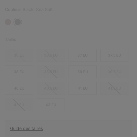
Couleur:
Black, Sea Salt
Taille:
36 EU
36.5 EU
37 EU
37.5 EU
38 EU
38.5 EU
39 EU
39.5 EU
40 EU
40.5 EU
41 EU
41.5 EU
42 EU
43 EU
Guide des tailles