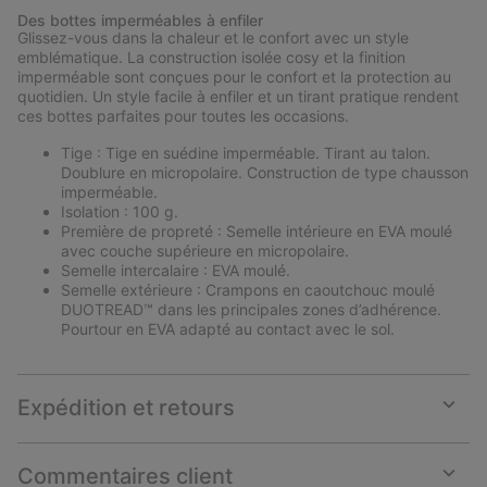
or
Des bottes imperméables à enfiler
collap
Glissez-vous dans la chaleur et le confort avec un style
sectio
emblématique. La construction isolée cosy et la finition
imperméable sont conçues pour le confort et la protection au
quotidien. Un style facile à enfiler et un tirant pratique rendent
ces bottes parfaites pour toutes les occasions.
Tige : Tige en suédine imperméable. Tirant au talon.
Doublure en micropolaire. Construction de type chausson
imperméable.
Isolation : 100 g.
Première de propreté : Semelle intérieure en EVA moulé
avec couche supérieure en micropolaire.
Semelle intercalaire : EVA moulé.
Semelle extérieure : Crampons en caoutchouc moulé
DUOTREAD™ dans les principales zones d’adhérence.
Pourtour en EVA adapté au contact avec le sol.
Expédition et retours
Expan
or
collap
Commentaires client
sectio