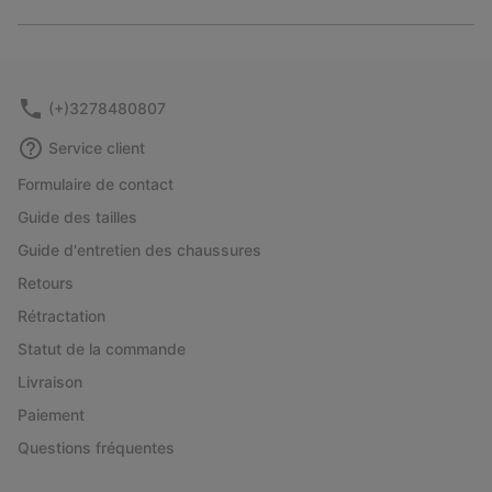
Expan
or
collap
sectio
(+)3278480807
Service client
Formulaire de contact
Guide des tailles
Guide d'entretien des chaussures
Retours
Rétractation
Statut de la commande
Livraison
Paiement
Questions fréquentes