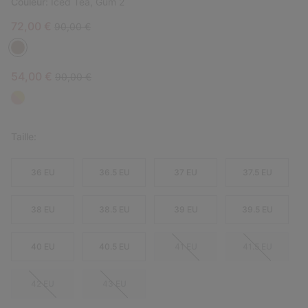
Couleur:
Iced Tea, Gum 2
Sale price:
Regular price:
72,00 €
90,00 €
Sale price:
Regular price:
54,00 €
90,00 €
Taille:
36 EU
36.5 EU
37 EU
37.5 EU
38 EU
38.5 EU
39 EU
39.5 EU
40 EU
40.5 EU
41 EU
41.5 EU
42 EU
43 EU