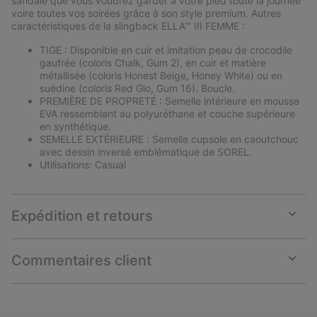
sandale que vous voudrez garder à votre pied toute la journée
voire toutes vos soirées grâce à son style premium. Autres
caractéristiques de la slingback ELLA™ III FEMME :
TIGE : Disponible en cuir et imitation peau de crocodile
gaufrée (coloris Chalk, Gum 2), en cuir et matière
métallisée (coloris Honest Beige, Honey White) ou en
suédine (coloris Red Glo, Gum 16). Boucle.
PREMIÈRE DE PROPRETÉ : Semelle intérieure en mousse
EVA ressemblant au polyuréthane et couche supérieure
en synthétique.
SEMELLE EXTÉRIEURE : Semelle cupsole en caoutchouc
avec dessin inversé emblématique de SOREL.
Utilisations: Casual
Expédition et retours
Expan
or
collap
Commentaires client
sectio
Expan
or
collap
sectio