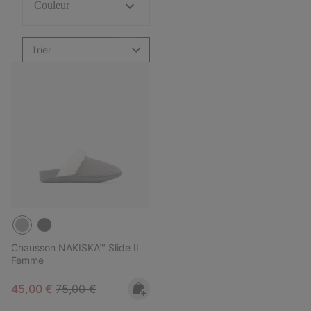
Couleur
Trier
Chausson NAKISKA™ Slide II
Femme
Sale price:
Regular price:
45,00 €
75,00 €