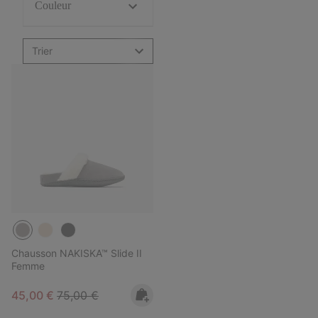
Couleur
Trier
Chausson NAKISKA™ Slide II
Femme
Sale price:
Regular price:
45,00 €
75,00 €