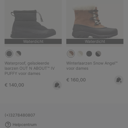
Waterdicht
Waterdicht
Waterproof, geïsoleerde
Winterlaarzen Snow Angel™
laarzen OUT N ABOUT™ IV
voor dames
PUFFY voor dames
Regular price:
€ 160,00
Regular price:
€ 140,00
(+)3278480807
Helpcentrum