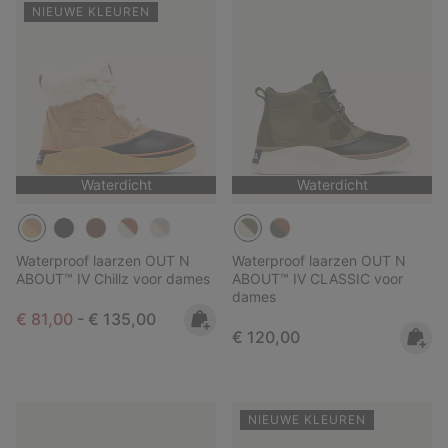
NIEUWE KLEUREN
Waterdicht
Waterdicht
Waterproof laarzen OUT N
Waterproof laarzen OUT N
ABOUT™ IV Chillz voor dames
ABOUT™ IV CLASSIC voor
dames
Minimum sale price:
Maximum price:
€ 81,00
-
€ 135,00
Regular price:
€ 120,00
NIEUWE KLEUREN