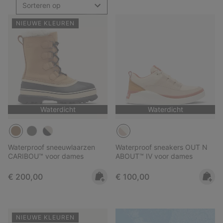
Sorteren op
NIEUWE KLEUREN
Waterdicht
Waterdicht
Waterproof sneeuwlaarzen
Waterproof sneakers OUT N
CARIBOU™ voor dames
ABOUT™ IV voor dames
Regular price:
Regular price:
€ 200,00
€ 100,00
NIEUWE KLEUREN