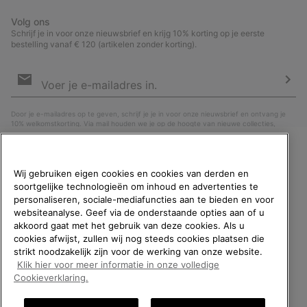
Volg ons
Schrijf je in voor onze nieuwsbrief en krijg 10% korting op je eerste
bestelling vanaf € 120 (artikelen zonder korting).
Aanmelden
voor
e-
Insc
mailupdates
Door je e-mailadres op te geven, schrijf je je in voor onze nieuwsbrief en ontvang je
10% welkomstkorting. Via mail houden we je op de hoogte van nieuwe collecties,
aanbiedingen en evenementen. In onze
Privacyverklaring
lees je hoe we je gegevens
verwerken voor marketingdoeleinden en hoe je je kunt afmelden.
WELKOM BIJ SOREL.
Wij gebruiken eigen cookies en cookies van derden en
SELECTEER JE
soortgelijke technologieën om inhoud en advertenties te
VERZENDLOCATIE.
personaliseren, sociale-mediafuncties aan te bieden en voor
websiteanalyse. Geef via de onderstaande opties aan of u
Online shoppen beschikbaar
akkoord gaat met het gebruik van deze cookies. Als u
cookies afwijst, zullen wij nog steeds cookies plaatsen die
strikt noodzakelijk zijn voor de werking van onze website.
United States
Online
Klik hier voor meer informatie in onze volledige
shoppe
België (Nederlands)
|
English ›
|
français ›
Cookieverklaring.
beschik
Belgium-English
Online
©
2026
SOREL. All rights reserved.
shoppe