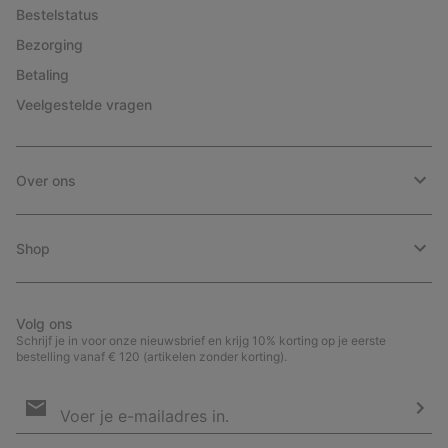
Bestelstatus
Bezorging
Betaling
Veelgestelde vragen
Over ons
Shop
Volg ons
Schrijf je in voor onze nieuwsbrief en krijg 10% korting op je eerste
bestelling vanaf € 120 (artikelen zonder korting).
Aanmelden
voor
e-
Insc
mailupdates