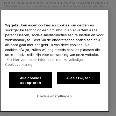
Door je e-mailadres op te geven, schrijf je je in voor onze nieuwsbrief en ontvang je
10% welkomstkorting. Via mail houden we je op de hoogte van nieuwe collecties,
aanbiedingen en evenementen. In onze
Privacyverklaring
lees je hoe we je gegevens
verwerken voor marketingdoeleinden en hoe je je kunt afmelden.
WELKOM BIJ SOREL.
Wij gebruiken eigen cookies en cookies van derden en
SELECTEER JE
soortgelijke technologieën om inhoud en advertenties te
VERZENDLOCATIE.
personaliseren, sociale-mediafuncties aan te bieden en voor
websiteanalyse. Geef via de onderstaande opties aan of u
Online shoppen beschikbaar
akkoord gaat met het gebruik van deze cookies. Als u
cookies afwijst, zullen wij nog steeds cookies plaatsen die
strikt noodzakelijk zijn voor de werking van onze website.
United States
Online
Klik hier voor meer informatie in onze volledige
shoppe
België (Nederlands)
|
English ›
|
français ›
Cookieverklaring.
beschik
Belgium-English
Online
©
2026
SOREL. All rights reserved.
shoppe
Alle cookies
Alles afwijzen
Privacybeleid
Gebruiksvoorwaarden
Verkoopvoorwaarden
beschik
Belgium-Français
Online
accepteren
shoppe
Garantie
Cookies
Impressum
beschik
Belgium-Dutch
Online
Cookie-instellingen
shoppe
beschik
ALLE LOCATIES BEKIJKEN