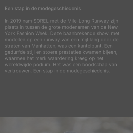
Een stap in de modegeschiedenis
In 2019 nam SOREL met de Mile-Long Runway zijn
plaats in tussen de grote modenamen van de New
York Fashion Week. Deze baanbrekende show, met
modellen op een runway van een mijl lang door de
straten van Manhatten, was een kantelpunt. Een
gedurfde stijl en stoere prestaties kwamen bijeen,
waarmee het merk waardering kreeg op het
wereldwijde podium. Het was een boodschap van
vertrouwen. Een stap in de modegeschiedenis.
Klaar voor wat komt
Meld je aan voor de nieuwsbrief van SOREL en krijg als eerste
toegang tot nieuwe releases, opvallende designs en limited
edition samenwerkingen.
Plus 15% korting op je eerste