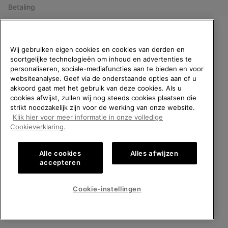
Betaling
Veelgestelde vragen
WELKOM BIJ SOREL.
Wij gebruiken eigen cookies en cookies van derden en
SELECTEER JE
soortgelijke technologieën om inhoud en advertenties te
Over ons
VERZENDLOCATIE.
personaliseren, sociale-mediafuncties aan te bieden en voor
websiteanalyse. Geef via de onderstaande opties aan of u
Online shoppen beschikbaar
akkoord gaat met het gebruik van deze cookies. Als u
Shop
cookies afwijst, zullen wij nog steeds cookies plaatsen die
strikt noodzakelijk zijn voor de werking van onze website.
United States
Online
Klik hier voor meer informatie in onze volledige
shoppe
Cookieverklaring.
Volg ons
beschik
Belgium-English
Online
Schrijf je in voor onze nieuwsbrief en krijg 10% korting op je eerste
shoppe
bestelling vanaf € 120 (artikelen zonder korting).
Alle cookies
Alles afwijzen
beschik
Belgium-Français
Online
accepteren
Aanmelden
shoppe
voor
beschik
e-
Belgium-Dutch
Online
Insc
Cookie-instellingen
mailupdates
shoppe
Door je e-mailadres op te geven, schrijf je je in voor onze nieuwsbrief en ontvang je
beschik
10% welkomstkorting. Via mail houden we je op de hoogte van nieuwe collecties,
ALLE LOCATIES BEKIJKEN
aanbiedingen en evenementen. In onze
Privacyverklaring
lees je hoe we je gegevens
verwerken voor marketingdoeleinden en hoe je je kunt afmelden.