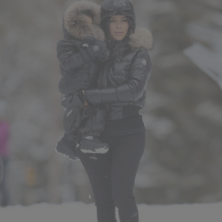
bestelling
.** Dit is het begin van je nieuwe stijl.
E-mailadres
NU AANMELDEN
Nee, bedankt
*Algemene voorwaarden
Je kunt je op elk moment uitschrijven. In elke e-mail vind je een
afmeldlink. We gebruiken je e-mailadres om je op de hoogte te houden van
nieuwe artikelen, aanbiedingen en promoties. Voor meer informatie over
hoe we je gegevens verwerken voor marketingdoeleinden en hoe je je
toestemming kunt intrekken ga je naar onze
Privacyverklaring
.
**Van toepassing op artikelen aan volledige prijs en bestellingen
boven € 120.