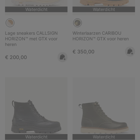
Waterdicht
Waterdicht
Lage sneakers CALLSIGN
Winterlaarzen CARIBOU
HORIZON™ met GTX voor
HORIZON™ GTX voor heren
heren
Regular price:
€ 350,00
Regular price:
€ 200,00
Waterdicht
Waterdicht