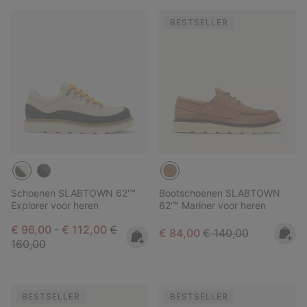
BESTSELLER
Schoenen SLABTOWN 62'™
Bootschoenen SLABTOWN
Explorer voor heren
62'™ Mariner voor heren
Minimum sale price:
Maximum sale price:
Regular price:
€ 96,00
-
€ 112,00
€
Sale price:
Regular price:
€ 84,00
€ 140,00
160,00
BESTSELLER
BESTSELLER