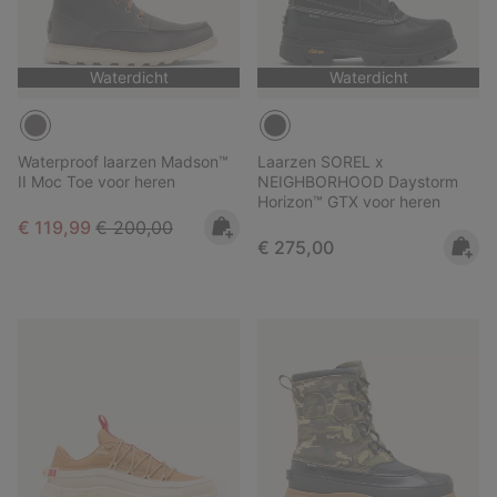
Waterdicht
Waterdicht
Waterproof laarzen Madson™
Laarzen SOREL x
II Moc Toe voor heren
NEIGHBORHOOD Daystorm
Horizon™ GTX voor heren
Sale price:
Regular price:
€ 119,99
€ 200,00
Regular price:
€ 275,00