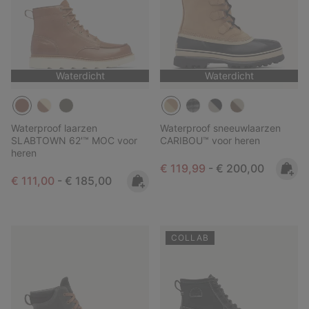
Waterdicht
Waterdicht
Waterproof laarzen
Waterproof sneeuwlaarzen
SLABTOWN 62'™ MOC voor
CARIBOU™ voor heren
heren
Minimum sale price:
Maximum price:
€ 119,99
-
€ 200,00
Minimum sale price:
Maximum price:
€ 111,00
-
€ 185,00
COLLAB