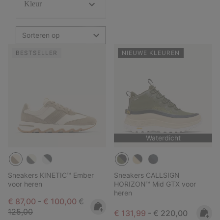
Kleur
Sorteren op
BESTSELLER
NIEUWE KLEUREN
Waterdicht
Sneakers KINETIC™ Ember
Sneakers CALLSIGN
voor heren
HORIZON™ Mid GTX voor
heren
Minimum sale price:
Maximum sale price:
Regular price:
€ 87,00
-
€ 100,00
€
125,00
Minimum sale price:
Maximum price:
€ 131,99
-
€ 220,00