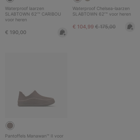
Waterproof laarzen
Waterproof Chelsea-laarzen
SLABTOWN 62'™ CARIBOU
SLABTOWN 62'™ voor heren
voor heren
Sale price:
Regular price:
€ 104,99
€ 175,00
Regular price:
€ 190,00
Pantoffels Manawan™ II voor