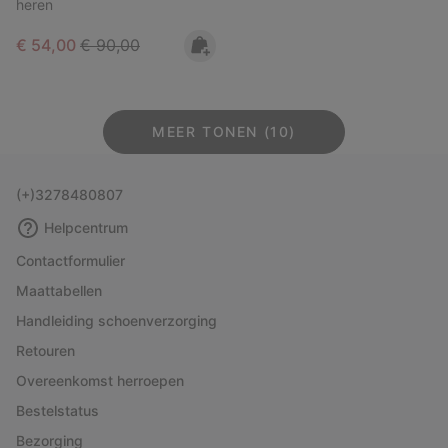
heren
Sale price:
Regular price:
€ 54,00
€ 90,00
MEER TONEN (10)
(+)3278480807
Helpcentrum
Contactformulier
Maattabellen
Handleiding schoenverzorging
Retouren
Overeenkomst herroepen
Bestelstatus
Bezorging