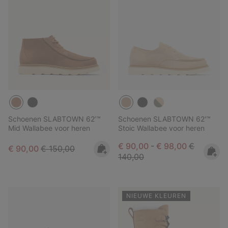
Schoenen SLABTOWN 62’™
Schoenen SLABTOWN 62'™
Mid Wallabee voor heren
Stoic Wallabee voor heren
Minimum sale price:
Maximum sale pric
Regular pr
€ 90,00
-
€ 98,00
€
Sale price:
Regular price:
€ 90,00
€ 150,00
140,00
NIEUWE KLEUREN