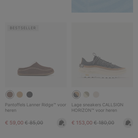
BESTSELLER
Pantoffels Lanner Ridge™ voor
Lage sneakers CALLSIGN
heren
HORIZON™ voor heren
Sale price:
Regular price:
Sale price:
Regular price:
€ 59,00
€ 85,00
€ 153,00
€ 180,00