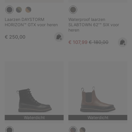
Laarzen DAYSTORM
Waterproof laarzen
HORIZON™ GTX voor heren
SLABTOWN 62'™ SIX voor
heren
Regular price:
€ 250,00
Sale price:
Regular price:
€ 107,99
€ 180,00
Waterdicht
Waterdicht