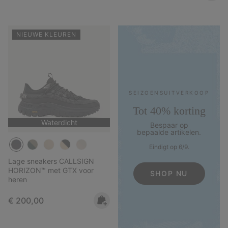
NIEUWE KLEUREN
SEIZOENS­UITVERKOOP
Tot 40% korting
Waterdicht
Bespaar op
bepaalde artikelen.
Eindigt op 6/9.
Lage sneakers CALLSIGN
HORIZON™ met GTX voor
SHOP NU
heren
Regular price:
€ 200,00