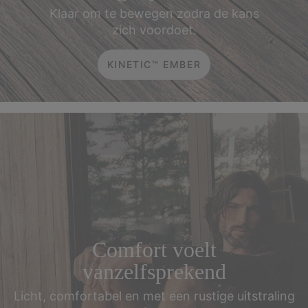
**Van toepassing op artikelen aan volledige prijs en bestellingen
Klaar om te bewegen zodra de kans
boven € 120.
zich voordoet.
KINETIC™ EMBER
Comfort voelt
vanzelfsprekend
Licht, comfortabel en met een rustige uitstraling