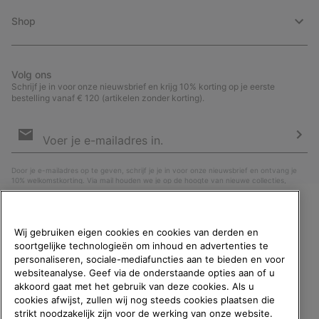
Shop
Volg ons
Schrijf je in voor onze nieuwsbrief en krijg 10% korting op je eerste
bestelling vanaf € 120 (artikelen zonder korting).
Aanmelden
voor
e-
Insc
mailupdates
Door je e-mailadres op te geven, schrijf je je in voor onze nieuwsbrief en ontvang je
10% welkomstkorting. Via mail houden we je op de hoogte van nieuwe collecties,
aanbiedingen en evenementen. In onze
Privacyverklaring
lees je hoe we je gegevens
verwerken voor marketingdoeleinden en hoe je je kunt afmelden.
WELKOM BIJ SOREL.
Wij gebruiken eigen cookies en cookies van derden en
SELECTEER JE
soortgelijke technologieën om inhoud en advertenties te
VERZENDLOCATIE.
personaliseren, sociale-mediafuncties aan te bieden en voor
websiteanalyse. Geef via de onderstaande opties aan of u
Online shoppen beschikbaar
akkoord gaat met het gebruik van deze cookies. Als u
cookies afwijst, zullen wij nog steeds cookies plaatsen die
strikt noodzakelijk zijn voor de werking van onze website.