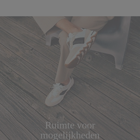
Klaar voor wat komt
Challenge the expected. Step into fearless style.
Meld je aan voor de nieuwsbrief van SOREL en krijg als eerste
toegang tot nieuwe releases, opvallende designs en limited
edition samenwerkingen.
Plus 15% korting op je eerste
bestelling
.** Dit is het begin van je nieuwe stijl.
E-mailadres
NU AANMELDEN
Nee, bedankt
*Algemene voorwaarden
Je kunt je op elk moment uitschrijven. In elke e-mail vind je een
afmeldlink. We gebruiken je e-mailadres om je op de hoogte te houden van
Ruimte voor
nieuwe artikelen, aanbiedingen en promoties. Voor meer informatie over
hoe we je gegevens verwerken voor marketingdoeleinden en hoe je je
mogelijkheden
toestemming kunt intrekken ga je naar onze
Privacyverklaring
.