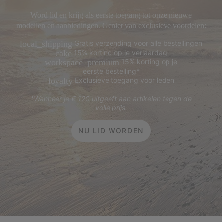
Word lid en krijg als eerste toegang tot onze nieuwe
modellen en aanbiedingen. Geniet van exclusieve voordelen:
Gratis verzending voor alle bestellingen
local_shipping
15% korting op je verjaardag
cake
15% korting op je
workspace_premium
eerste bestelling*
Exclusieve toegang voor leden
loyalty
*Wanneer je € 120 uitgeeft aan artikelen tegen de
volle prijs.
NU LID WORDEN