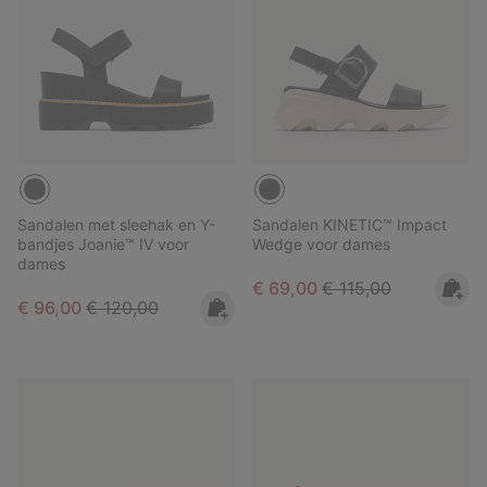
Sandalen met sleehak en Y-
Sandalen KINETIC™ Impact
bandjes Joanie™ IV voor
Wedge voor dames
dames
Sale price:
Regular price:
€ 69,00
€ 115,00
Sale price:
Regular price:
€ 96,00
€ 120,00