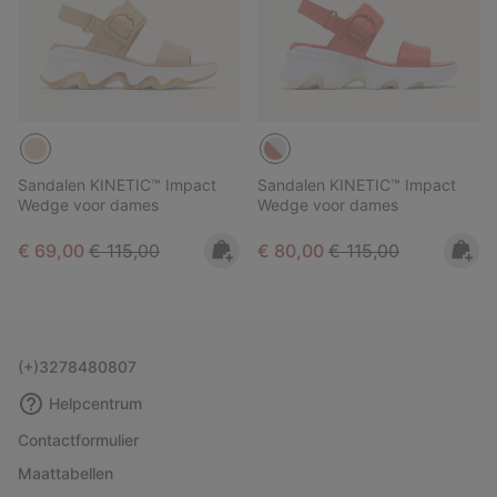
Sandalen KINETIC™ Impact
Sandalen KINETIC™ Impact
Wedge voor dames
Wedge voor dames
Sale price:
Regular price:
Sale price:
Regular price:
€ 69,00
€ 115,00
€ 80,00
€ 115,00
(+)3278480807
Helpcentrum
Contactformulier
Maattabellen