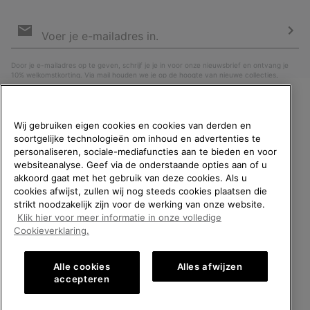
Aanmelden
voor
e-
Insc
mailupdates
Door je e-mailadres op te geven, schrijf je je in voor onze nieuwsbrief en ontvang je
10% welkomstkorting. Via mail houden we je op de hoogte van nieuwe collecties,
aanbiedingen en evenementen. In onze
Privacyverklaring
lees je hoe we je gegevens
verwerken voor marketingdoeleinden en hoe je je kunt afmelden.
WELKOM BIJ SOREL.
Wij gebruiken eigen cookies en cookies van derden en
SELECTEER JE
soortgelijke technologieën om inhoud en advertenties te
VERZENDLOCATIE.
personaliseren, sociale-mediafuncties aan te bieden en voor
websiteanalyse. Geef via de onderstaande opties aan of u
Online shoppen beschikbaar
akkoord gaat met het gebruik van deze cookies. Als u
cookies afwijst, zullen wij nog steeds cookies plaatsen die
strikt noodzakelijk zijn voor de werking van onze website.
United States
Online
Klik hier voor meer informatie in onze volledige
shoppe
België (Nederlands)
|
English ›
|
français ›
Cookieverklaring.
beschik
Belgium-English
Online
©
2026
SOREL. All rights reserved.
shoppe
Alle cookies
Alles afwijzen
Privacybeleid
Gebruiksvoorwaarden
Verkoopvoorwaarden
beschik
Belgium-Français
Online
accepteren
shoppe
Garantie
Cookies
Impressum