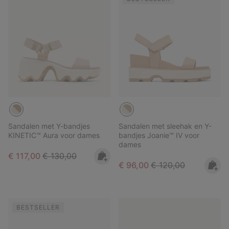
Sandalen met Y-bandjes
Sandalen met sleehak en Y-
KINETIC™ Aura voor dames
bandjes Joanie™ IV voor
dames
Sale price:
Regular price:
€ 117,00
€ 130,00
Sale price:
Regular price:
€ 96,00
€ 120,00
BESTSELLER