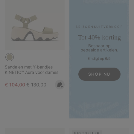
SEIZOENS­UITVERKOOP
Tot 40% korting
Bespaar op
bepaalde artikelen.
Eindigt op 6/9.
Sandalen met Y-bandjes
KINETIC™ Aura voor dames
SHOP NU
Sale price:
Regular price:
€ 104,00
€ 130,00
BESTSELLER