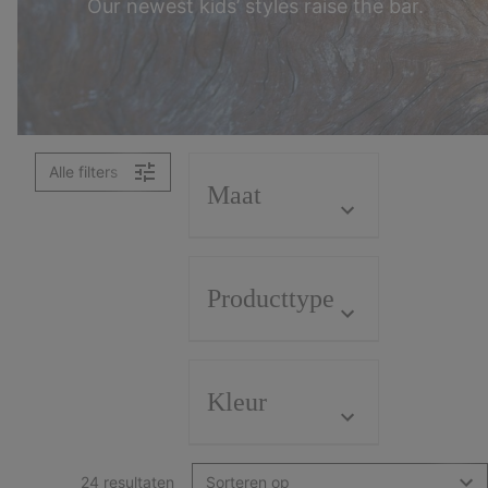
Our newest kids’ styles raise the bar.
Alle filters
Maat
Producttype
Kleur
24 resultaten
Sorteren op