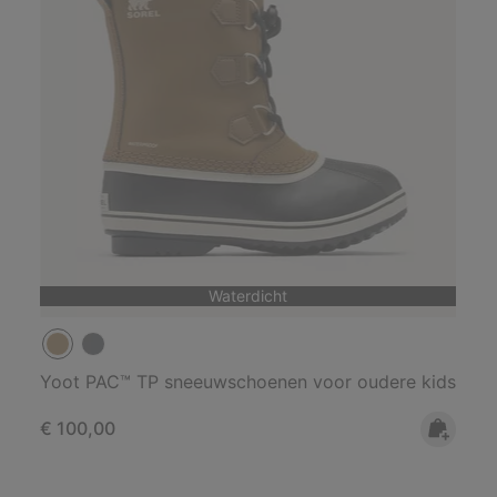
Waterdicht
Yoot PAC™ TP sneeuwschoenen voor oudere kids
Regular price:
€ 100,00