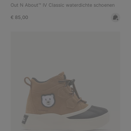
Out N About™ IV Classic waterdichte schoenen
Regular price:
€ 85,00