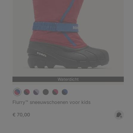
Waterdicht
Flurry™ sneeuwschoenen voor kids
Regular price:
€ 70,00