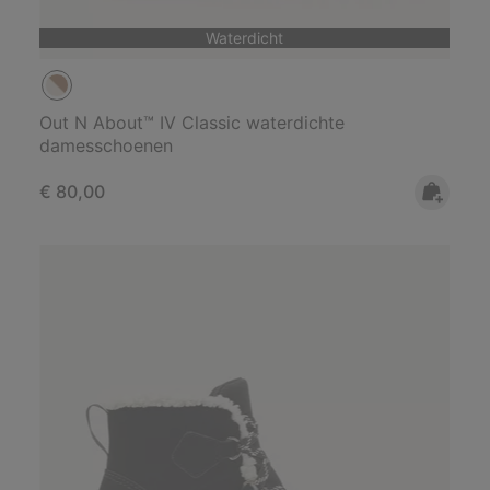
Waterdicht
Out N About™ IV Classic waterdichte
damesschoenen
Regular price:
€ 80,00