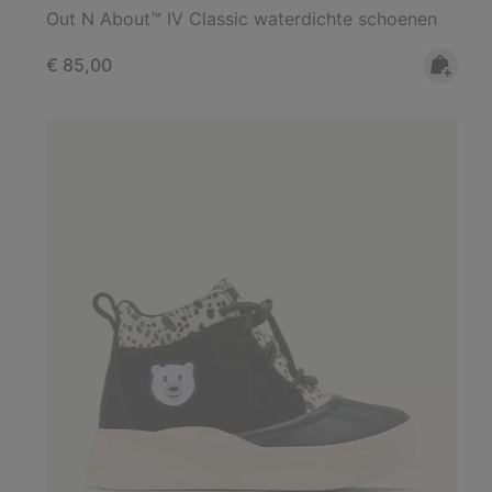
Out N About™ IV Classic waterdichte schoenen
Regular price:
€ 85,00