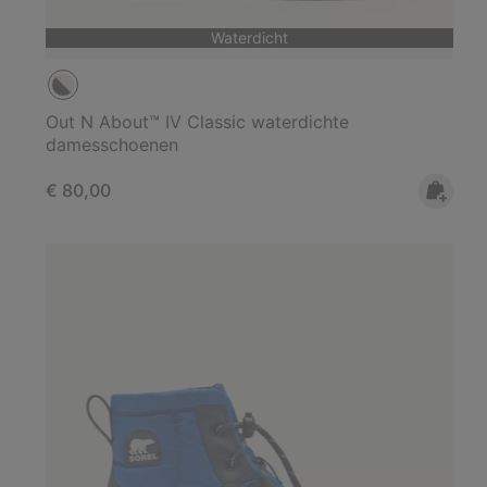
Waterdicht
Out N About™ IV Classic waterdichte
damesschoenen
Regular price:
€ 80,00