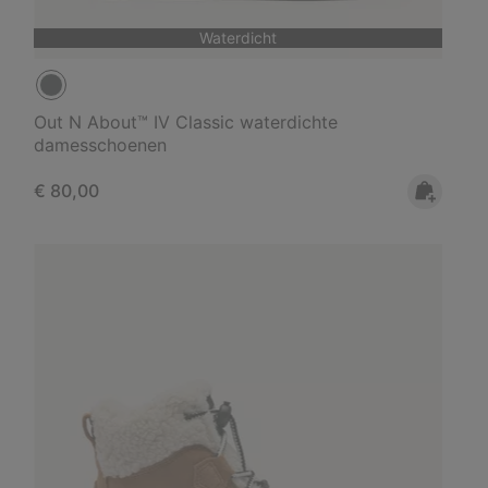
Waterdicht
Out N About™ IV Classic waterdichte
damesschoenen
Regular price:
€ 80,00