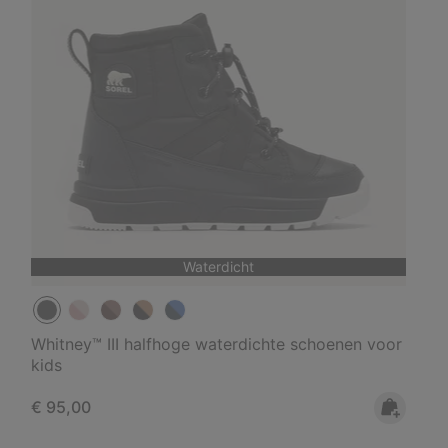
Waterdicht
Whitney™ III halfhoge waterdichte schoenen voor
kids
Regular price:
€ 95,00