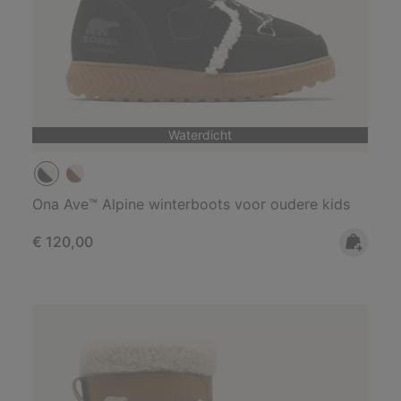
Waterdicht
Ona Ave™ Alpine winterboots voor oudere kids
Regular price:
€ 120,00