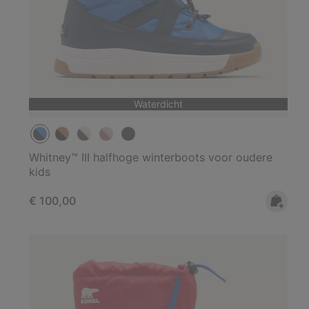
Waterdicht
Whitney™ III halfhoge winterboots voor oudere
kids
Regular price:
€ 100,00