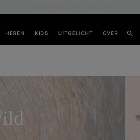
Gratis verzending voor leden of vanaf € 80. Word nu lid
HEREN
KIDS
UITGELICHT
OVER
Zoe
ild