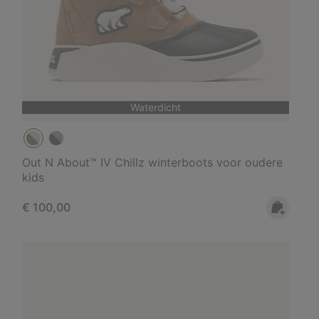
Waterdicht
Out N About™ IV Chillz winterboots voor oudere
kids
Regular price:
€ 100,00