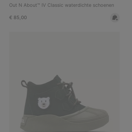
Out N About™ IV Classic waterdichte schoenen
Regular price:
€ 85,00