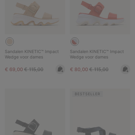
Sandalen KINETIC™ Impact
Sandalen KINETIC™ Impact
Wedge voor dames
Wedge voor dames
Sale price:
Regular price:
Sale price:
Regular price:
€ 69,00
€ 115,00
€ 80,00
€ 115,00
BESTSELLER