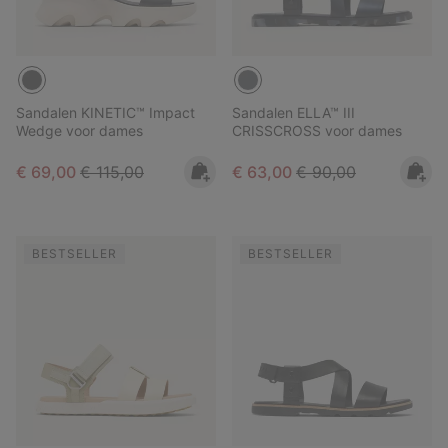
Sandalen KINETIC™ Impact
Sandalen ELLA™ III
Wedge voor dames
CRISSCROSS voor dames
Sale price:
Regular price:
Sale price:
Regular price:
€ 69,00
€ 115,00
€ 63,00
€ 90,00
BESTSELLER
BESTSELLER