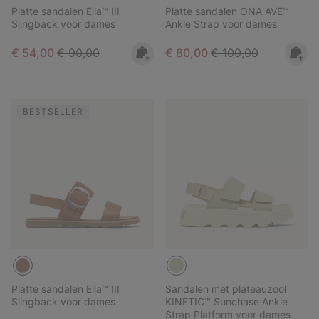
Platte sandalen Ella™ III
Platte sandalen ONA AVE™
Slingback voor dames
Ankle Strap voor dames
Sale price:
Regular price:
Sale price:
Regular price:
€ 54,00
€ 90,00
€ 80,00
€ 100,00
BESTSELLER
Platte sandalen Ella™ III
Sandalen met plateauzool
Slingback voor dames
KINETIC™ Sunchase Ankle
Strap Platform voor dames