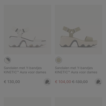
Sandalen met Y-bandjes
Sandalen met Y-bandjes
KINETIC™ Aura voor dames
KINETIC™ Aura voor dames
Regular price:
Sale price:
Regular price:
€ 130,00
€ 104,00
€ 130,00