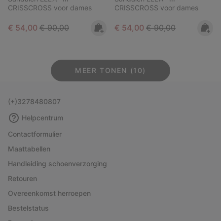
CRISSCROSS voor dames
CRISSCROSS voor dames
Sale price:
Regular price:
Sale price:
Regular price:
€ 54,00
€ 90,00
€ 54,00
€ 90,00
MEER TONEN (10)
(+)3278480807
Helpcentrum
Contactformulier
Maattabellen
Handleiding schoenverzorging
Retouren
Overeenkomst herroepen
Bestelstatus