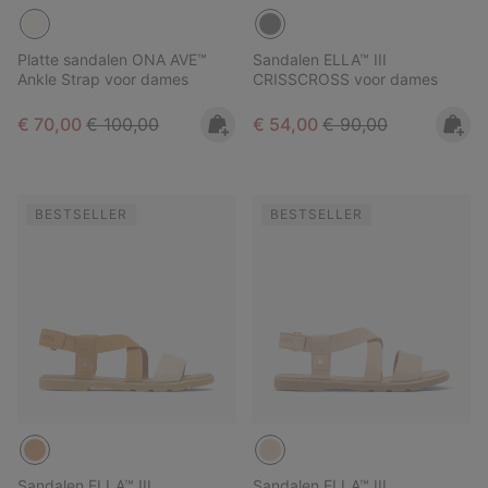
Platte sandalen ONA AVE™
Sandalen ELLA™ III
Ankle Strap voor dames
CRISSCROSS voor dames
Sale price:
Regular price:
Sale price:
Regular price:
€ 70,00
€ 100,00
€ 54,00
€ 90,00
BESTSELLER
BESTSELLER
Sandalen ELLA™ III
Sandalen ELLA™ III