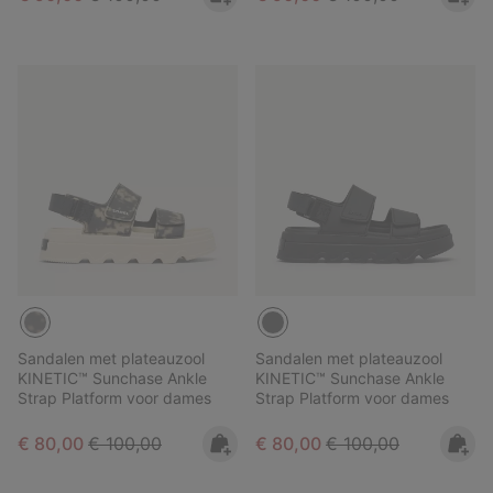
Sandalen met plateauzool
Sandalen met plateauzool
KINETIC™ Sunchase Ankle
KINETIC™ Sunchase Ankle
Strap Platform voor dames
Strap Platform voor dames
Sale price:
Regular price:
Sale price:
Regular price:
€ 80,00
€ 100,00
€ 80,00
€ 100,00