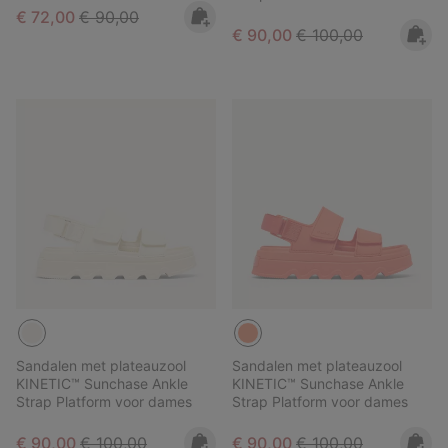
Sale price:
Regular price:
€ 72,00
€ 90,00
Sale price:
Regular price:
€ 90,00
€ 100,00
Sandalen met plateauzool
Sandalen met plateauzool
KINETIC™ Sunchase Ankle
KINETIC™ Sunchase Ankle
Strap Platform voor dames
Strap Platform voor dames
Sale price:
Regular price:
Sale price:
Regular price:
€ 90,00
€ 100,00
€ 90,00
€ 100,00