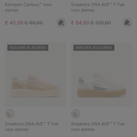
Klompen Caribou™ voor
Sneakers ONA AVE™ T-Toe
dames
voor dames
Sale price:
Regular price:
Sale price:
Regular price:
€ 45,00
€ 60,00
€ 84,00
€ 120,00
NIEUWE KLEUREN
NIEUWE KLEUREN
Sneakers ONA AVE™ T-Toe
Sneakers ONA AVE™ T-Toe
voor dames
voor dames