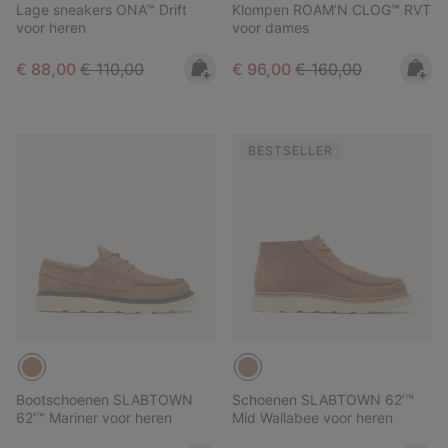
Lage sneakers ONA™ Drift
Klompen ROAM’N CLOG™ RVT
voor heren
voor dames
Sale price:
Regular price:
Sale price:
Regular price:
€ 88,00
€ 110,00
€ 96,00
€ 160,00
BESTSELLER
Bootschoenen SLABTOWN
Schoenen SLABTOWN 62’™
62'™ Mariner voor heren
Mid Wallabee voor heren