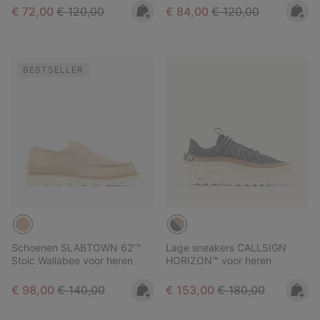
Sale price:
Regular price:
Sale price:
Regular price:
€ 72,00
€ 120,00
€ 84,00
€ 120,00
BESTSELLER
Schoenen SLABTOWN 62'™
Lage sneakers CALLSIGN
Stoic Wallabee voor heren
HORIZON™ voor heren
Sale price:
Regular price:
Sale price:
Regular price:
€ 98,00
€ 140,00
€ 153,00
€ 180,00