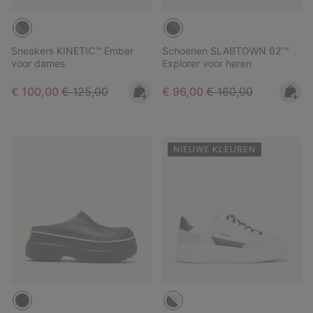
Sneakers KINETIC™ Ember
Schoenen SLABTOWN 62'™
voor dames
Explorer voor heren
Sale price:
Regular price:
Sale price:
Regular price:
€ 100,00
€ 125,00
€ 96,00
€ 160,00
NIEUWE KLEUREN