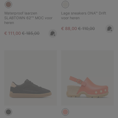
Waterproof laarzen
Lage sneakers ONA™ Drift
SLABTOWN 62'™ MOC voor
voor heren
heren
Sale price:
Regular price:
€ 88,00
€ 110,00
Sale price:
Regular price:
€ 111,00
€ 185,00