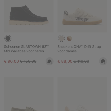
Schoenen SLABTOWN 62’™
Sneakers ONA™ Drift Strap
Mid Wallabee voor heren
voor dames
Sale price:
Regular price:
Sale price:
Regular price:
€ 90,00
€ 150,00
€ 88,00
€ 110,00