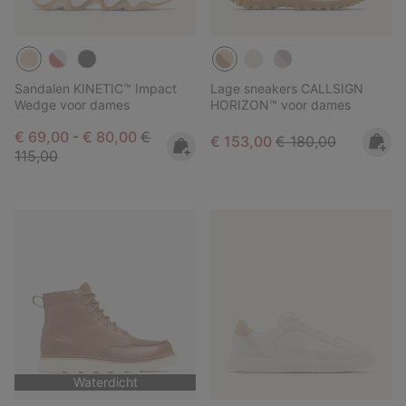
Sandalen KINETIC™ Impact
Lage sneakers CALLSIGN
Wedge voor dames
HORIZON™ voor dames
Minimum sale price:
Maximum sale price:
Regular price:
€ 69,00
-
€ 80,00
€
Sale price:
Regular price:
€ 153,00
€ 180,00
115,00
Waterdicht