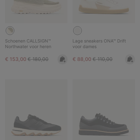
Schoenen CALLSIGN™
Lage sneakers ONA™ Drift
Northwater voor heren
voor dames
Sale price:
Regular price:
Sale price:
Regular price:
€ 153,00
€ 180,00
€ 88,00
€ 110,00