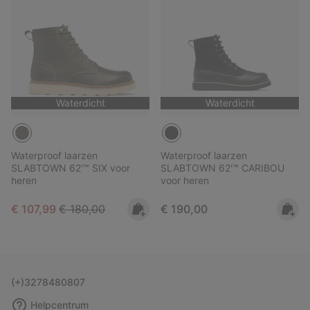
Waterdicht
Waterdicht
Waterproof laarzen
Waterproof laarzen
SLABTOWN 62'™ SIX voor
SLABTOWN 62'™ CARIBOU
heren
voor heren
Sale price:
Regular price:
Regular price:
€ 107,99
€ 180,00
€ 190,00
(+)3278480807
Helpcentrum