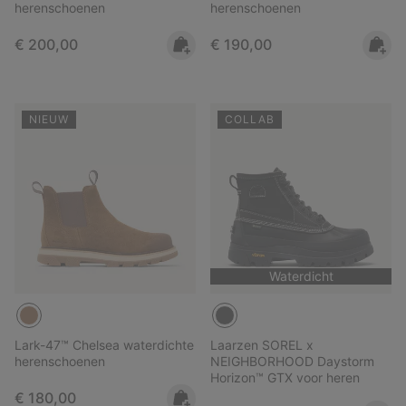
herenschoenen
herenschoenen
Regular price:
Regular price:
€ 200,00
€ 190,00
NIEUW
COLLAB
Waterdicht
Lark-47™ Chelsea waterdichte
Laarzen SOREL x
herenschoenen
NEIGHBORHOOD Daystorm
Horizon™ GTX voor heren
Regular price:
€ 180,00