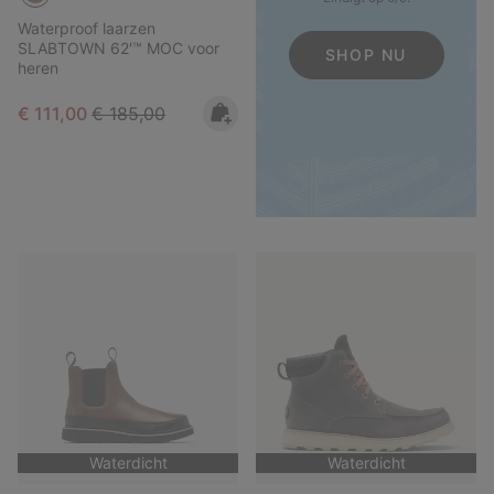
Waterproof laarzen
SLABTOWN 62'™ MOC voor
SHOP NU
heren
Sale price:
Regular price:
€ 111,00
€ 185,00
Waterdicht
Waterdicht