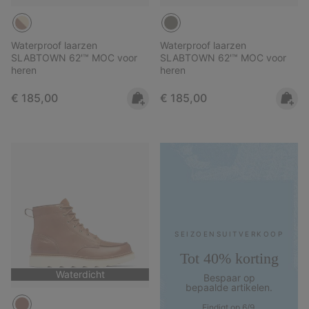
Waterproof laarzen
Waterproof laarzen
SLABTOWN 62'™ MOC voor
SLABTOWN 62'™ MOC voor
heren
heren
Regular price:
Regular price:
€ 185,00
€ 185,00
SEIZOENS­UITVERKOOP
Tot 40% korting
Waterdicht
Bespaar op
bepaalde artikelen.
Eindigt op 6/9.