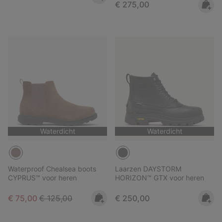
Regular price:
€ 275,00
Waterdicht
Waterdicht
Waterproof Chealsea boots
Laarzen DAYSTORM
CYPRUS™ voor heren
HORIZON™ GTX voor heren
Sale price:
Regular price:
Regular price:
€ 75,00
€ 125,00
€ 250,00