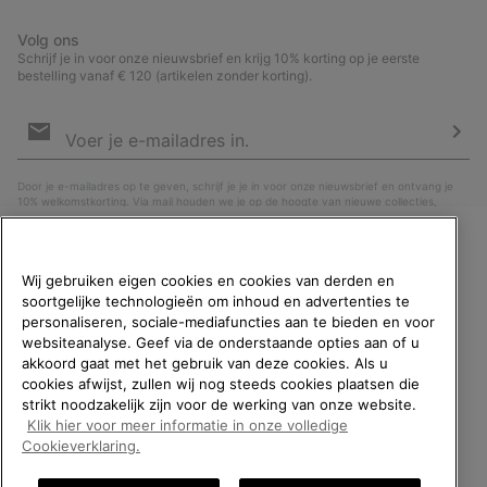
Volg ons
Schrijf je in voor onze nieuwsbrief en krijg 10% korting op je eerste
bestelling vanaf € 120 (artikelen zonder korting).
Aanmelden
voor
e-
Insc
mailupdates
Door je e-mailadres op te geven, schrijf je je in voor onze nieuwsbrief en ontvang je
10% welkomstkorting. Via mail houden we je op de hoogte van nieuwe collecties,
aanbiedingen en evenementen. In onze
Privacyverklaring
lees je hoe we je gegevens
verwerken voor marketingdoeleinden en hoe je je kunt afmelden.
WELKOM BIJ SOREL.
Wij gebruiken eigen cookies en cookies van derden en
SELECTEER JE
soortgelijke technologieën om inhoud en advertenties te
VERZENDLOCATIE.
personaliseren, sociale-mediafuncties aan te bieden en voor
websiteanalyse. Geef via de onderstaande opties aan of u
Online shoppen beschikbaar
akkoord gaat met het gebruik van deze cookies. Als u
cookies afwijst, zullen wij nog steeds cookies plaatsen die
strikt noodzakelijk zijn voor de werking van onze website.
United States
Online
Klik hier voor meer informatie in onze volledige
shoppe
België (Nederlands)
|
English ›
|
français ›
Cookieverklaring.
beschik
Belgium-English
Online
©
2026
SOREL. All rights reserved.