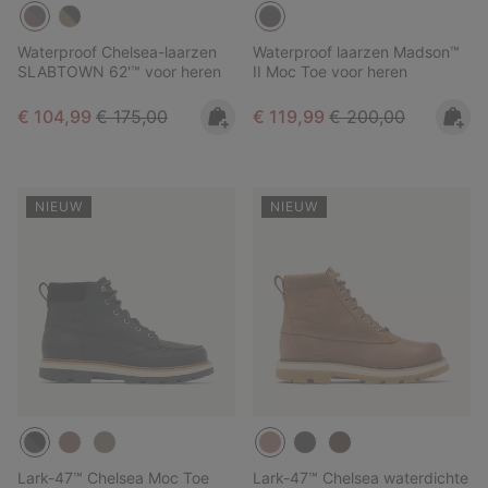
Waterproof Chelsea-laarzen
Waterproof laarzen Madson™
SLABTOWN 62'™ voor heren
II Moc Toe voor heren
Sale price:
Regular price:
Sale price:
Regular price:
€ 104,99
€ 175,00
€ 119,99
€ 200,00
NIEUW
NIEUW
Lark-47™ Chelsea Moc Toe
Lark-47™ Chelsea waterdichte