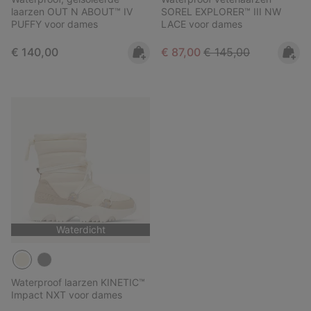
laarzen OUT N ABOUT™ IV
SOREL EXPLORER™ III NW
PUFFY voor dames
LACE voor dames
Regular price:
Sale price:
Regular price:
€ 140,00
€ 87,00
€ 145,00
Waterdicht
Waterproof laarzen KINETIC™
Impact NXT voor dames