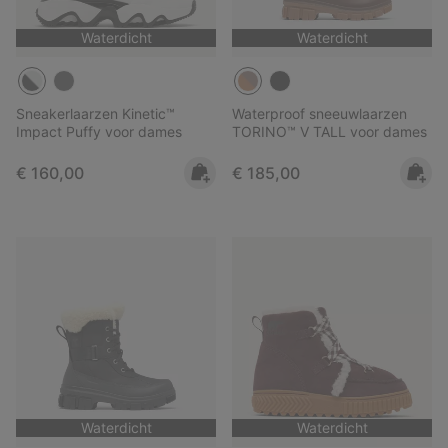
Waterdicht
Waterdicht
Sneakerlaarzen Kinetic™
Waterproof sneeuwlaarzen
Impact Puffy voor dames
TORINO™ V TALL voor dames
Regular price:
Regular price:
€ 160,00
€ 185,00
Waterdicht
Waterdicht