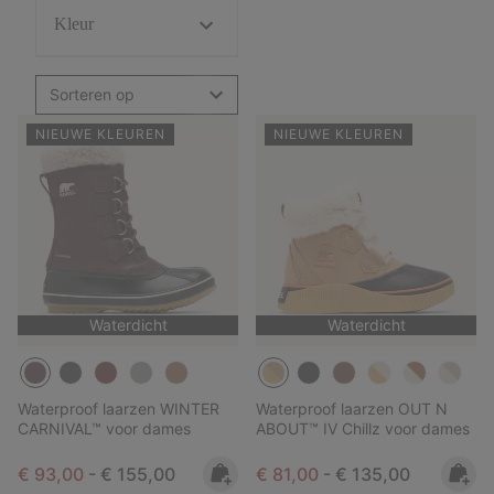
Kleur
Sorteren op
NIEUWE KLEUREN
NIEUWE KLEUREN
Waterdicht
Waterdicht
Waterproof laarzen WINTER
Waterproof laarzen OUT N
CARNIVAL™ voor dames
ABOUT™ IV Chillz voor dames
Minimum sale price:
Maximum price:
Minimum sale price:
Maximum price:
€ 93,00
-
€ 155,00
€ 81,00
-
€ 135,00