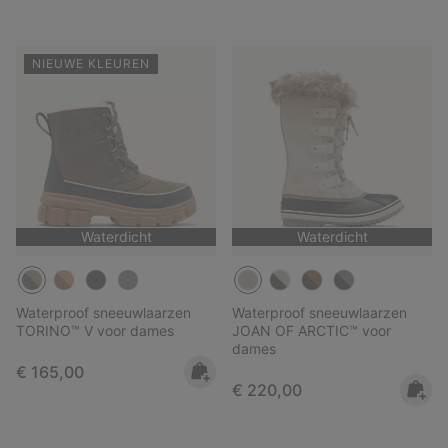
NIEUWE KLEUREN
Waterdicht
Waterdicht
Waterproof sneeuwlaarzen
Waterproof sneeuwlaarzen
TORINO™ V voor dames
JOAN OF ARCTIC™ voor
dames
Regular price:
€ 165,00
Regular price:
€ 220,00