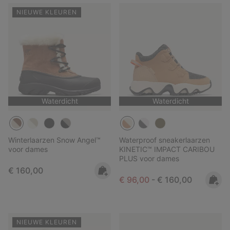
NIEUWE KLEUREN
Waterdicht
Waterdicht
Winterlaarzen Snow Angel™
Waterproof sneakerlaarzen
voor dames
KINETIC™ IMPACT CARIBOU
PLUS voor dames
Regular price:
€ 160,00
Minimum sale price:
Maximum price:
€ 96,00
-
€ 160,00
NIEUWE KLEUREN