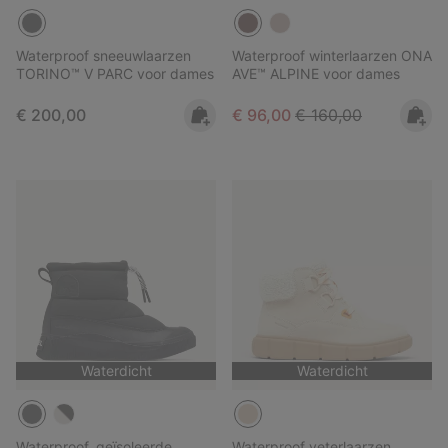
Waterproof sneeuwlaarzen
Waterproof winterlaarzen ONA
TORINO™ V PARC voor dames
AVE™ ALPINE voor dames
Regular price:
Sale price:
Regular price:
€ 200,00
€ 96,00
€ 160,00
Waterdicht
Waterdicht
Waterproof, geïsoleerde
Waterproof veterlaarzen