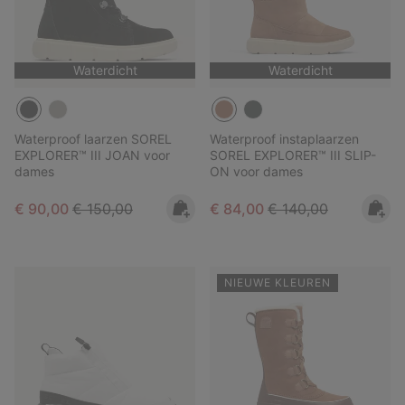
Waterdicht
Waterdicht
Waterproof laarzen SOREL
Waterproof instaplaarzen
EXPLORER™ III JOAN voor
SOREL EXPLORER™ III SLIP-
dames
ON voor dames
Sale price:
Regular price:
Sale price:
Regular price:
€ 90,00
€ 150,00
€ 84,00
€ 140,00
NIEUWE KLEUREN