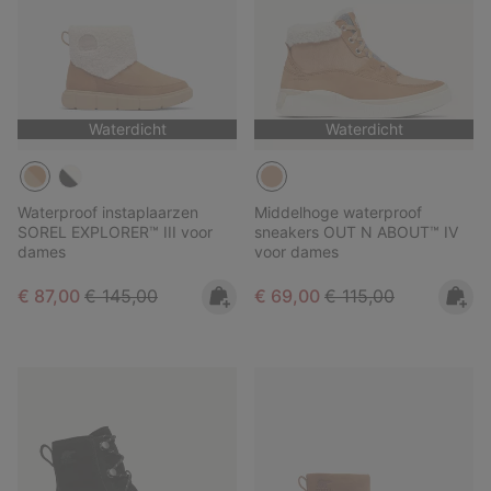
Waterdicht
Waterdicht
Waterproof instaplaarzen
Middelhoge waterproof
SOREL EXPLORER™ III voor
sneakers OUT N ABOUT™ IV
dames
voor dames
Sale price:
Regular price:
Sale price:
Regular price:
€ 87,00
€ 145,00
€ 69,00
€ 115,00