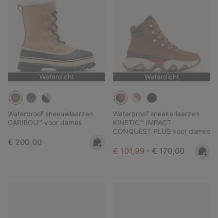
Waterdicht
Waterdicht
Waterproof sneeuwlaarzen
Waterproof sneakerlaarzen
CARIBOU™ voor dames
KINETIC™ IMPACT
CONQUEST PLUS voor dames
Regular price:
€ 200,00
Minimum sale price:
Maximum price:
€ 101,99
-
€ 170,00