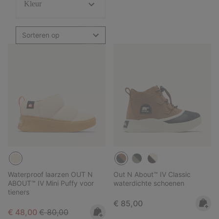
Kleur
Sorteren op
Waterproof laarzen OUT N
Out N About™ IV Classic
ABOUT™ IV Mini Puffy voor
waterdichte schoenen
tieners
Regular price:
€ 85,00
Sale price:
Regular price:
€ 48,00
€ 80,00