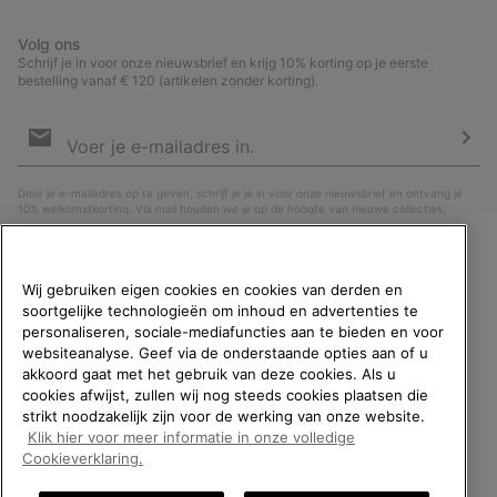
Volg ons
Schrijf je in voor onze nieuwsbrief en krijg 10% korting op je eerste
bestelling vanaf € 120 (artikelen zonder korting).
Aanmelden
voor
e-
Insc
mailupdates
Door je e-mailadres op te geven, schrijf je je in voor onze nieuwsbrief en ontvang je
10% welkomstkorting. Via mail houden we je op de hoogte van nieuwe collecties,
aanbiedingen en evenementen. In onze
Privacyverklaring
lees je hoe we je gegevens
verwerken voor marketingdoeleinden en hoe je je kunt afmelden.
WELKOM BIJ SOREL.
Wij gebruiken eigen cookies en cookies van derden en
SELECTEER JE
soortgelijke technologieën om inhoud en advertenties te
VERZENDLOCATIE.
personaliseren, sociale-mediafuncties aan te bieden en voor
websiteanalyse. Geef via de onderstaande opties aan of u
Online shoppen beschikbaar
akkoord gaat met het gebruik van deze cookies. Als u
cookies afwijst, zullen wij nog steeds cookies plaatsen die
strikt noodzakelijk zijn voor de werking van onze website.
United States
Online
Klik hier voor meer informatie in onze volledige
shoppe
België (Nederlands)
|
English ›
|
français ›
Cookieverklaring.
beschik
Belgium-English
Online
©
2026
SOREL. All rights reserved.