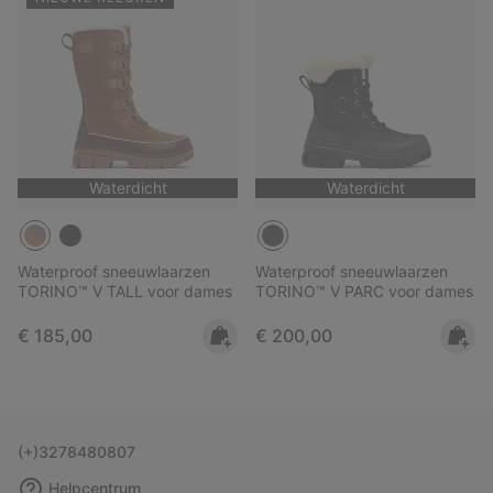
Waterdicht
Waterdicht
Waterproof sneeuwlaarzen
Waterproof sneeuwlaarzen
TORINO™ V TALL voor dames
TORINO™ V PARC voor dames
Regular price:
Regular price:
€ 185,00
€ 200,00
(+)3278480807
Helpcentrum