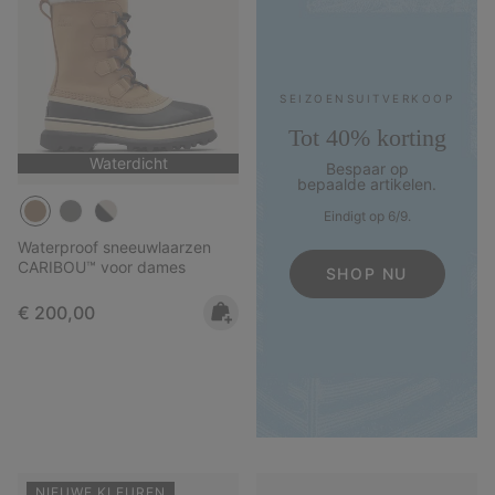
SEIZOENS­UITVERKOOP
Tot 40% korting
Waterdicht
Bespaar op
bepaalde artikelen.
Eindigt op 6/9.
Waterproof sneeuwlaarzen
CARIBOU™ voor dames
SHOP NU
Regular price:
€ 200,00
NIEUWE KLEUREN