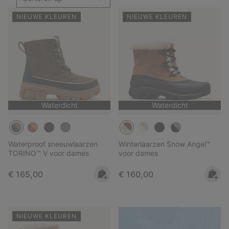
NIEUWE KLEUREN
NIEUWE KLEUREN
Waterdicht
Waterdicht
Waterproof sneeuwlaarzen
Winterlaarzen Snow Angel™
TORINO™ V voor dames
voor dames
Regular price:
Regular price:
€ 165,00
€ 160,00
NIEUWE KLEUREN