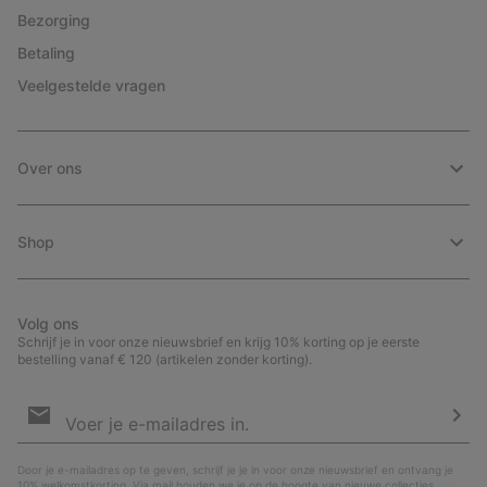
Bezorging
Betaling
Veelgestelde vragen
Over ons
Shop
Volg ons
Schrijf je in voor onze nieuwsbrief en krijg 10% korting op je eerste
bestelling vanaf € 120 (artikelen zonder korting).
Aanmelden
voor
e-
Insc
mailupdates
Door je e-mailadres op te geven, schrijf je je in voor onze nieuwsbrief en ontvang je
10% welkomstkorting. Via mail houden we je op de hoogte van nieuwe collecties,