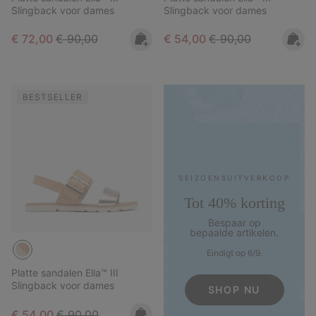
Slingback voor dames
Slingback voor dames
Sale price:
Regular price:
Sale price:
Regular price:
€ 72,00
€ 90,00
€ 54,00
€ 90,00
BESTSELLER
SEIZOENS­UITVERKOOP
Tot 40% korting
Bespaar op
bepaalde artikelen.
Eindigt op 6/9.
Platte sandalen Ella™ III
Slingback voor dames
SHOP NU
Sale price:
Regular price:
€ 54,00
€ 90,00