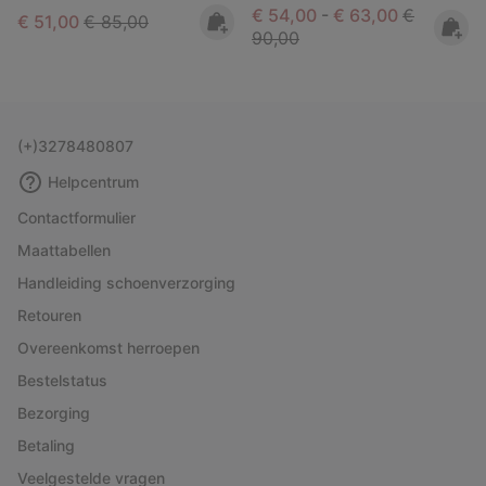
Minimum sale price:
Maximum sale pric
Regular pr
€ 54,00
-
€ 63,00
€
Sale price:
Regular price:
€ 51,00
€ 85,00
90,00
(+)3278480807
Helpcentrum
Contactformulier
Maattabellen
Handleiding schoenverzorging
Retouren
Overeenkomst herroepen
Bestelstatus
Bezorging
Betaling
Veelgestelde vragen