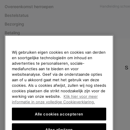
Overeenkomst herroepen
Handleiding schoe
Bestelstatus
Bezorging
Betaling
Veelgestelde vragen
Wij gebruiken eigen cookies en cookies van derden
en soortgelijke technologieën om inhoud en
advertenties te personaliseren, sociale-
België (Nederlands)
|
English ›
|
français ›
S
mediafuncties aan te bieden en voor
websiteanalyse. Geef via de onderstaande opties
©
2026
SOREL. All rights reserved.
aan of u akkoord gaat met het gebruik van deze
cookies. Als u cookies afwijst, zullen wij nog steeds
Privacybeleid
Gebruiksvoorwaarden
Verkoopvoorwaarden
Garantie
cookies plaatsen die strikt noodzakelijk zijn voor de
werking van onze website.
Klik hier voor meer
informatie in onze volledige Cookieverklaring.
Alle cookies accepteren
Alles afwijzen