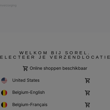
nverzorging
WELKOM BIJ SOREL.
ELECTEER JE VERZENDLOCATI
Online shoppen beschikbaar
Cookies
Impressum
United States
Online
shoppen
beschikbaar
Belgium-English
Online
shoppen
beschikbaar
Belgium-Français
Online