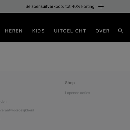
Seizoensuitverkoop: tot 40% korting
HEREN
KIDS
UITGELICHT
OVER
Zoe
Shop
Lopende acties
eden
verantwoordelijkheid
a