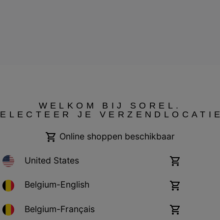
WELKOM BIJ SOREL.
ELECTEER JE VERZENDLOCATI
Cookies
Impressum
Online shoppen beschikbaar
United States
Online
shoppen
beschikbaar
Belgium-English
Online
shoppen
beschikbaar
Belgium-Français
Online