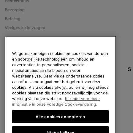
Bestelstatus
Bezorging
Betaling
Veelgestelde vragen
België (Nederlands)
|
English ›
|
français ›
Wij gebruiken eigen cookies en cookies van derden
en soortgelijke technologieën om inhoud en
©
2026
SOREL. All rights reserved.
advertenties te personaliseren, sociale-
S
mediafuncties aan te bieden en voor
Privacybeleid
Gebruiksvoorwaarden
Verkoopvoorwaarden
Garantie
websiteanalyse. Geef via de onderstaande opties
aan of u akkoord gaat met het gebruik van deze
cookies. Als u cookies afwijst, zullen wij nog steeds
cookies plaatsen die strikt noodzakelijk zijn voor de
werking van onze website.
Klik hier voor meer
informatie in onze volledige Cookieverklaring.
Alle cookies accepteren
Alles afwijzen