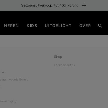
Seizoensuitverkoop: tot 40% korting
HEREN
KIDS
UITGELICHT
OVER
Zoe
Shop
Lopende acties
eden
verantwoordelijkheid
a
nverzorging