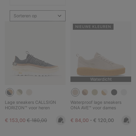
Sorteren op
NIEUWE KLEUREN
Waterdicht
Lage sneakers CALLSIGN
Waterproof lage sneakers
HORIZON™ voor heren
ONA AVE™ voor dames
Sale price:
Regular price:
Minimum sale price:
Maximum price:
€ 153,00
€ 180,00
€ 84,00
-
€ 120,00