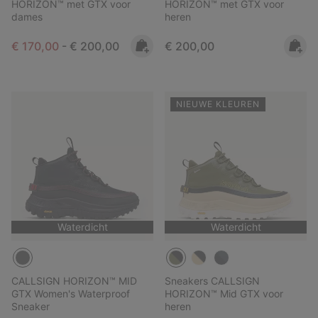
HORIZON™ met GTX voor
HORIZON™ met GTX voor
dames
heren
Minimum sale price:
Maximum price:
Regular price:
€ 170,00
-
€ 200,00
€ 200,00
NIEUWE KLEUREN
Waterdicht
Waterdicht
CALLSIGN HORIZON™ MID
Sneakers CALLSIGN
GTX Women's Waterproof
HORIZON™ Mid GTX voor
Sneaker
heren