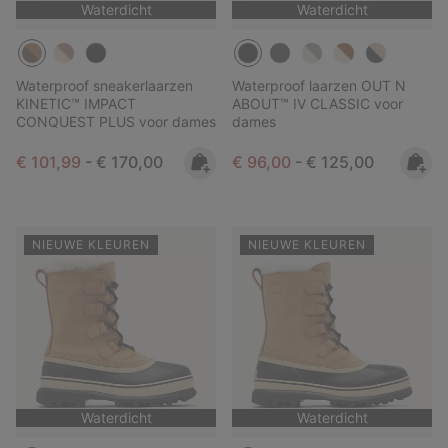
Waterdicht
Waterdicht
Waterproof sneakerlaarzen
Waterproof laarzen OUT N
KINETIC™ IMPACT
ABOUT™ IV CLASSIC voor
CONQUEST PLUS voor dames
dames
Minimum sale price:
Maximum price:
Minimum sale price:
Maximum price:
€ 101,99
-
€ 170,00
€ 96,00
-
€ 125,00
NIEUWE KLEUREN
NIEUWE KLEUREN
Waterdicht
Waterdicht