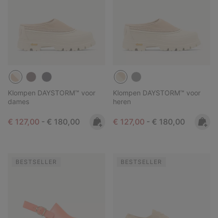
Klompen DAYSTORM™ voor
Klompen DAYSTORM™ voor
dames
heren
Minimum sale price:
Maximum price:
Minimum sale price:
Maximum price:
€ 127,00
-
€ 180,00
€ 127,00
-
€ 180,00
BESTSELLER
BESTSELLER