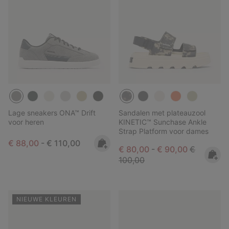
Lage sneakers ONA™ Drift
Sandalen met plateauzool
voor heren
KINETIC™ Sunchase Ankle
Strap Platform voor dames
Minimum sale price:
Maximum price:
€ 88,00
-
€ 110,00
Minimum sale price:
Maximum sale pric
Regular pr
€ 80,00
-
€ 90,00
€
100,00
NIEUWE KLEUREN