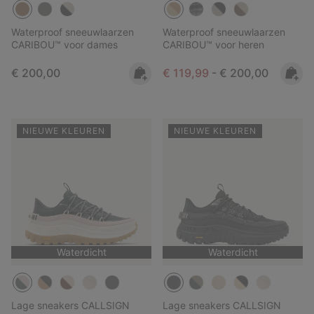
Waterproof sneeuwlaarzen
Waterproof sneeuwlaarzen
CARIBOU™ voor dames
CARIBOU™ voor heren
Regular price:
Minimum sale price:
Maximum price:
€ 200,00
€ 119,99
-
€ 200,00
NIEUWE KLEUREN
NIEUWE KLEUREN
Waterdicht
Waterdicht
Lage sneakers CALLSIGN
Lage sneakers CALLSIGN