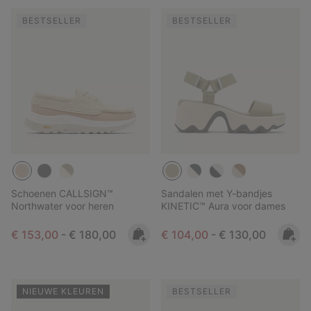
BESTSELLER
BESTSELLER
Schoenen CALLSIGN™
Sandalen met Y-bandjes
Northwater voor heren
KINETIC™ Aura voor dames
Minimum sale price:
Maximum price:
Minimum sale price:
Maximum price:
€ 153,00
-
€ 180,00
€ 104,00
-
€ 130,00
NIEUWE KLEUREN
BESTSELLER