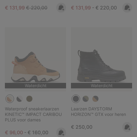
Sale price:
Regular price:
Minimum sale price:
Maximum price:
€ 131,99
€ 220,00
€ 131,99
-
€ 220,00
Waterdicht
Waterdicht
Waterproof sneakerlaarzen
Laarzen DAYSTORM
KINETIC™ IMPACT CARIBOU
HORIZON™ GTX voor heren
PLUS voor dames
Regular price:
€ 250,00
Minimum sale price:
Maximum price:
€ 96,00
-
€ 160,00