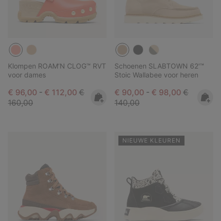
Klompen ROAM’N CLOG™ RVT
Schoenen SLABTOWN 62'™
voor dames
Stoic Wallabee voor heren
Minimum sale price:
Maximum sale price:
Regular price:
Minimum sale price:
Maximum sale pric
Regular pr
€ 96,00
-
€ 112,00
€
€ 90,00
-
€ 98,00
€
160,00
140,00
NIEUWE KLEUREN