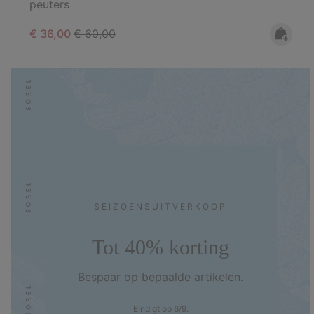
peuters
Sale price:
Regular price:
€ 36,00
€ 60,00
SEIZOENS­UITVERKOOP
Tot 40% korting
Bespaar op bepaalde artikelen.
Eindigt op 6/9.