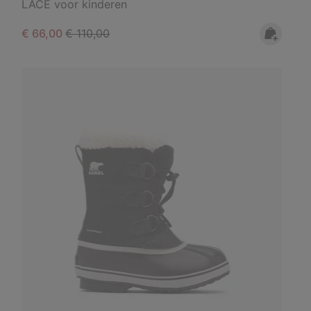
LACE voor kinderen
Sale price:
Regular price:
€ 66,00
€ 110,00