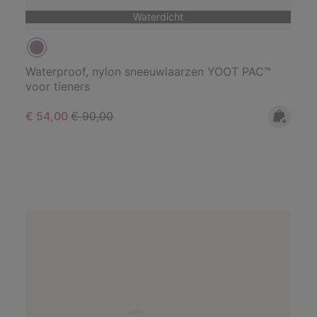
Waterdicht
Waterproof, nylon sneeuwlaarzen YOOT PAC™
voor tieners
Sale price:
Regular price:
€ 54,00
€ 90,00