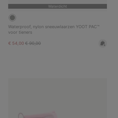
Waterdicht
Waterproof, nylon sneeuwlaarzen YOOT PAC™
voor tieners
Sale price:
Regular price:
€ 54,00
€ 90,00