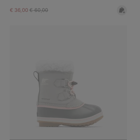
Sale price:
Regular price:
€ 36,00
€ 60,00