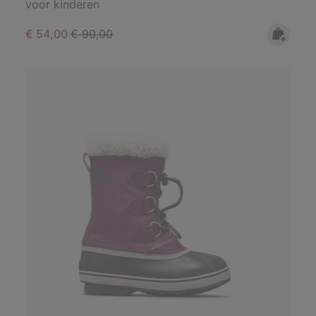
voor kinderen
Sale price:
Regular price:
€ 54,00
€ 90,00