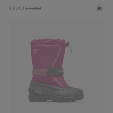
Sale price:
Regular price:
€ 66,00
€ 110,00