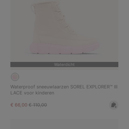
Waterdicht
Waterproof sneeuwlaarzen SOREL EXPLORER™ III
LACE voor kinderen
Sale price:
Regular price:
€ 66,00
€ 110,00