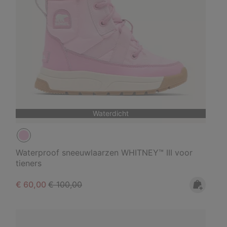
Waterdicht
Waterproof sneeuwlaarzen WHITNEY™ III voor
tieners
Sale price:
Regular price:
€ 60,00
€ 100,00