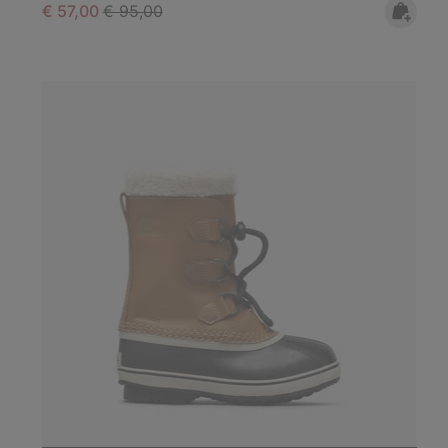
Sale price:
Regular price:
€ 57,00
€ 95,00