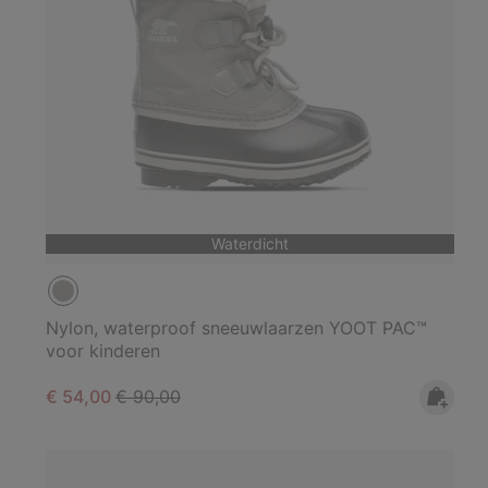
Waterdicht
Nylon, waterproof sneeuwlaarzen YOOT PAC™
voor kinderen
Sale price:
Regular price:
€ 54,00
€ 90,00