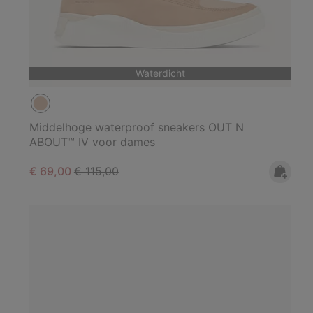
Waterdicht
Middelhoge waterproof sneakers OUT N
ABOUT™ IV voor dames
Sale price:
Regular price:
€ 69,00
€ 115,00