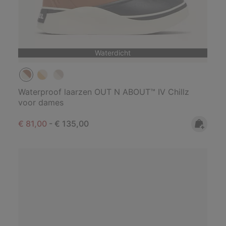
Waterdicht
Waterproof laarzen OUT N ABOUT™ IV Chillz
voor dames
Minimum sale price:
Maximum price:
€ 81,00
-
€ 135,00