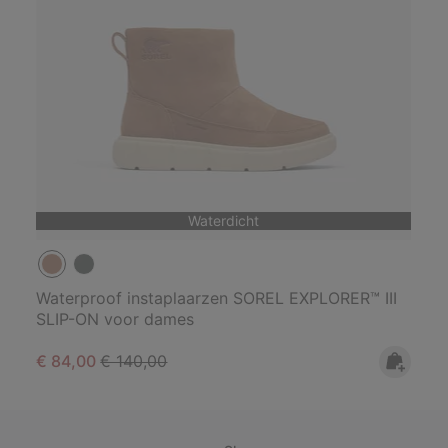
Waterdicht
Waterproof instaplaarzen SOREL EXPLORER™ III
SLIP-ON voor dames
Sale price:
Regular price:
€ 84,00
€ 140,00