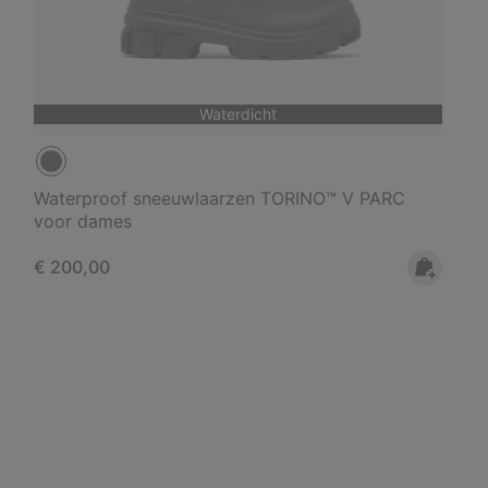
Waterdicht
Waterproof sneeuwlaarzen TORINO™ V PARC
voor dames
Regular price:
€ 200,00