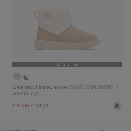
Waterdicht
Waterproof instaplaarzen SOREL EXPLORER™ III
voor dames
Sale price:
Regular price:
€ 87,00
€ 145,00