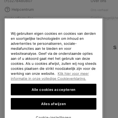
(+)3278480807
Over ons
Helpcentrum
Ons verhaal
Contactformulier
Carrièremogelijkh
Maattabellen
Maatschappelijke 
Wij gebruiken eigen cookies en cookies van derden
Handleiding schoenverzorging
Affiliateprogramm
en soortgelijke technologieën om inhoud en
Retouren
Pers
advertenties te personaliseren, sociale-
S
mediafuncties aan te bieden en voor
Overeenkomst herroepen
Handleiding schoe
websiteanalyse. Geef via de onderstaande opties
Bestelstatus
aan of u akkoord gaat met het gebruik van deze
cookies. Als u cookies afwijst, zullen wij nog steeds
Bezorging
cookies plaatsen die strikt noodzakelijk zijn voor de
Betaling
werking van onze website.
Klik hier voor meer
informatie in onze volledige Cookieverklaring.
Veelgestelde vragen
Alle cookies accepteren
Alles afwijzen
België (Nederlands)
|
English ›
|
français ›
©
2026
SOREL. All rights reserved.
Cookie-instellingen