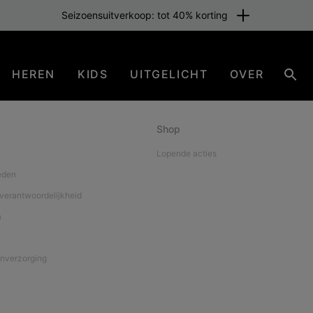
Seizoensuitverkoop: tot 40% korting
HEREN
KIDS
UITGELICHT
OVER
Zoe
Shop
Lopende acties
eden
verantwoordelijkheid
a
nverzorging