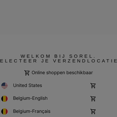
Cookies
Impressum
WELKOM BIJ SOREL.
ELECTEER JE VERZENDLOCATI
Online shoppen beschikbaar
United States
Online
shoppen
beschikbaar
Belgium-English
Online
shoppen
beschikbaar
Belgium-Français
Online