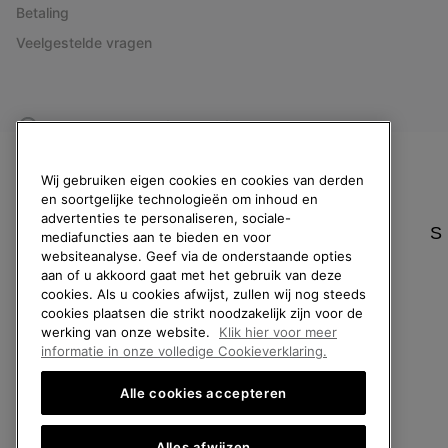
Betaling
Veelgestelde vragen
België (Nederlands)
|
English ›
|
français ›
©
2026
SOREL. All rights reserved.
Wij gebruiken eigen cookies en cookies van derden
Privacybeleid
Gebruiksvoorwaarden
Verkoopvoorwaarden
Garantie
en soortgelijke technologieën om inhoud en
advertenties te personaliseren, sociale-
S
mediafuncties aan te bieden en voor
websiteanalyse. Geef via de onderstaande opties
aan of u akkoord gaat met het gebruik van deze
cookies. Als u cookies afwijst, zullen wij nog steeds
cookies plaatsen die strikt noodzakelijk zijn voor de
werking van onze website.
Klik hier voor meer
informatie in onze volledige Cookieverklaring.
Alle cookies accepteren
Alles afwijzen