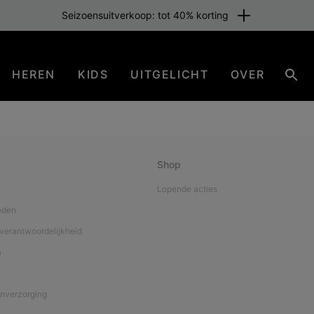
Seizoensuitverkoop: tot 40% korting
HEREN
KIDS
UITGELICHT
OVER
Zoe
Shop
Lopende acties
eden
verantwoordelijkheid
a
nverzorging