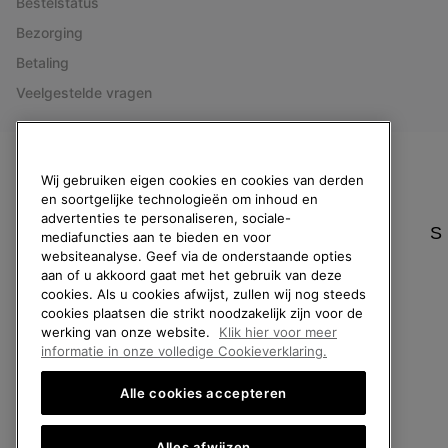
Bestelstatus
Bezorging
Betaling
Veelgestelde vragen
België (Nederlands)
|
English ›
|
français ›
Wij gebruiken eigen cookies en cookies van derden
en soortgelijke technologieën om inhoud en
©
2026
SOREL. All rights reserved.
advertenties te personaliseren, sociale-
S
mediafuncties aan te bieden en voor
Privacybeleid
Gebruiksvoorwaarden
Verkoopvoorwaarden
Garantie
websiteanalyse. Geef via de onderstaande opties
aan of u akkoord gaat met het gebruik van deze
cookies. Als u cookies afwijst, zullen wij nog steeds
cookies plaatsen die strikt noodzakelijk zijn voor de
werking van onze website.
Klik hier voor meer
informatie in onze volledige Cookieverklaring.
Alle cookies accepteren
Alles afwijzen