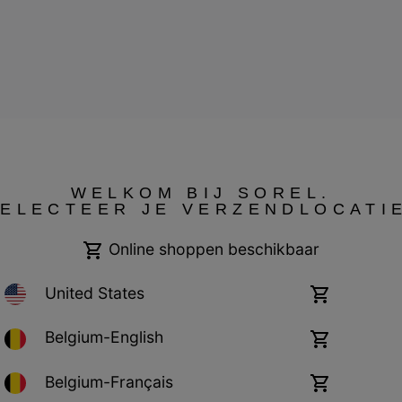
WELKOM BIJ SOREL.
ELECTEER JE VERZENDLOCATI
Cookies
Impressum
Online shoppen beschikbaar
United States
Online
shoppen
beschikbaar
Belgium-English
Online
shoppen
beschikbaar
Belgium-Français
Online