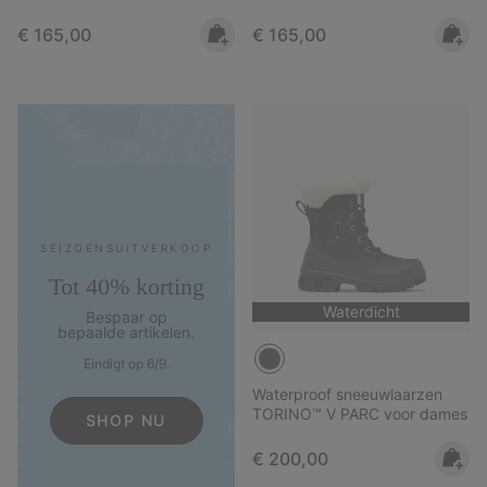
Regular price:
Regular price:
€ 165,00
€ 165,00
SEIZOENS­UITVERKOOP
Tot 40% korting
Waterdicht
Bespaar op
bepaalde artikelen.
Eindigt op 6/9.
Waterproof sneeuwlaarzen
TORINO™ V PARC voor dames
SHOP NU
Regular price:
€ 200,00