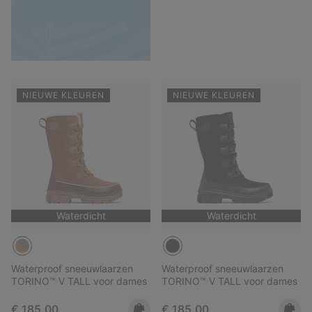
NIEUWE KLEUREN
NIEUWE KLEUREN
Waterdicht
Waterdicht
Waterproof sneeuwlaarzen
Waterproof sneeuwlaarzen
TORINO™ V TALL voor dames
TORINO™ V TALL voor dames
Regular price:
Regular price:
€ 185,00
€ 185,00