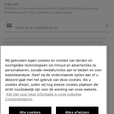
Volg ons
Schrijf je in voor onze nieuwsbrief en krijg 10% korting op je eerste
bestelling vanaf € 120 (artikelen zonder korting).
Aanmelden
voor
e-
Insc
mailupdates
Door je e-mailadres op te geven, schrijf je je in voor onze nieuwsbrief en ontvang je
10% welkomstkorting. Via mail houden we je op de hoogte van nieuwe collecties,
aanbiedingen en evenementen. In onze
Privacyverklaring
lees je hoe we je gegevens
verwerken voor marketingdoeleinden en hoe je je kunt afmelden.
WELKOM BIJ SOREL.
Wij gebruiken eigen cookies en cookies van derden en
SELECTEER JE
soortgelijke technologieën om inhoud en advertenties te
VERZENDLOCATIE.
personaliseren, sociale-mediafuncties aan te bieden en voor
websiteanalyse. Geef via de onderstaande opties aan of u
Online shoppen beschikbaar
akkoord gaat met het gebruik van deze cookies. Als u
cookies afwijst, zullen wij nog steeds cookies plaatsen die
strikt noodzakelijk zijn voor de werking van onze website.
United States
Online
Klik hier voor meer informatie in onze volledige
shoppe
België (Nederlands)
|
English ›
|
français ›
Cookieverklaring.
beschik
Belgium-English
Online
©
2026
SOREL. All rights reserved.
shoppe
Alle cookies
Alles afwijzen