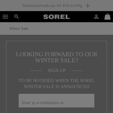
Seizoensuitverkoop: tot 40% korting
SKIP
SOREL
TO
Inloggen
Mini
CONTENT
Zoeken
Cart
Winter Sale
SKIP
TO
MAIN
NAV
SKIP
LOOKING FORWARD TO OUR
TO
WINTER SALE?
SEARCH
SIGN UP
TO BE NOTIFIED WHEN THE SOREL
WINTER SALE IS ANNOUNCED
Aanmelden
voor
e-
Inschrijv
mailupdates