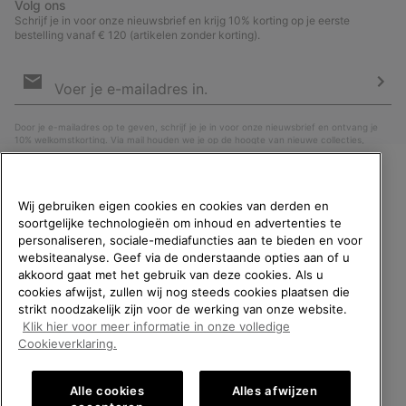
Volg ons
Schrijf je in voor onze nieuwsbrief en krijg 10% korting op je eerste
bestelling vanaf € 120 (artikelen zonder korting).
Aanmelden
voor
e-
Insc
mailupdates
Door je e-mailadres op te geven, schrijf je je in voor onze nieuwsbrief en ontvang je
10% welkomstkorting. Via mail houden we je op de hoogte van nieuwe collecties,
aanbiedingen en evenementen. In onze
Privacyverklaring
lees je hoe we je gegevens
verwerken voor marketingdoeleinden en hoe je je kunt afmelden.
WELKOM BIJ SOREL.
Wij gebruiken eigen cookies en cookies van derden en
SELECTEER JE
soortgelijke technologieën om inhoud en advertenties te
VERZENDLOCATIE.
personaliseren, sociale-mediafuncties aan te bieden en voor
websiteanalyse. Geef via de onderstaande opties aan of u
Online shoppen beschikbaar
akkoord gaat met het gebruik van deze cookies. Als u
cookies afwijst, zullen wij nog steeds cookies plaatsen die
strikt noodzakelijk zijn voor de werking van onze website.
United States
Online
Klik hier voor meer informatie in onze volledige
shoppe
België (Nederlands)
|
English ›
|
français ›
Cookieverklaring.
beschik
Belgium-English
Online
©
2026
SOREL. All rights reserved.
shoppe
Alle cookies
Alles afwijzen
Privacybeleid
Gebruiksvoorwaarden
Verkoopvoorwaarden
beschik