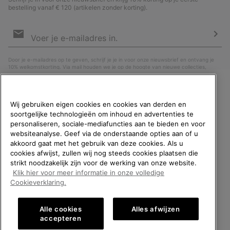
bestelling vanaf € 120 (artikelen zonder korting).
Aanmelden
voor
e-
Insc
mailupdates
Door je e-mailadres op te geven, schrijf je je in voor onze nieuwsbrief en ontvang je
10% welkomstkorting. Via mail houden we je op de hoogte van nieuwe collecties,
aanbiedingen en evenementen. In onze
Privacyverklaring
lees je hoe we je gegevens
verwerken voor marketingdoeleinden en hoe je je kunt afmelden.
WELKOM BIJ SOREL.
Wij gebruiken eigen cookies en cookies van derden en
SELECTEER JE
soortgelijke technologieën om inhoud en advertenties te
VERZENDLOCATIE.
personaliseren, sociale-mediafuncties aan te bieden en voor
websiteanalyse. Geef via de onderstaande opties aan of u
Online shoppen beschikbaar
akkoord gaat met het gebruik van deze cookies. Als u
cookies afwijst, zullen wij nog steeds cookies plaatsen die
strikt noodzakelijk zijn voor de werking van onze website.
United States
Online
Klik hier voor meer informatie in onze volledige
shoppe
België (Nederlands)
|
English ›
|
français ›
Cookieverklaring.
beschik
Belgium-English
Online
©
2026
SOREL. All rights reserved.
shoppe
Alle cookies
Alles afwijzen
Privacybeleid
Gebruiksvoorwaarden
Verkoopvoorwaarden
beschik
Belgium-Français
Online
accepteren
shoppe