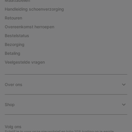
Maattabellen
Handleiding schoenverzorging
Retouren
Overeenkomst herroepen
Bestelstatus
Bezorging
Betaling
Veelgestelde vragen
Over ons
Shop
Volg ons
Schrijf je in voor onze nieuwsbrief en krijg 10% korting op je eerste